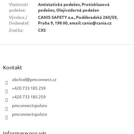
Vlastnosti
Antistatická podešev, Protiskluzová
podešve
:
podešev, Olejivzdorná podešev
Výrobce /
CANIS SAFETY a.s., Poděbradská 260/59,
Dodavatel
:
Praha 9, 198 00, email: canis@canis.cz
Značka
:
CXS
Z
á
p
a
Kontakt
t
í
obchod
@
pmconnect.cz
+420 733 185 259
+420 733 185 259
pmconnectspolsro
pmconnectspolsro
Informace pro vás