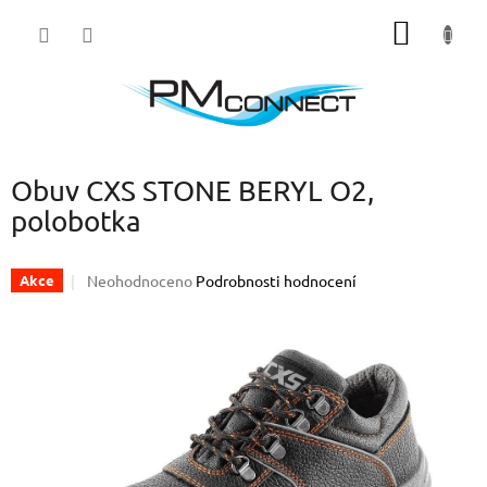
Přejít
NÁKUP
na
obsah
KOŠÍK
Obuv CXS STONE BERYL O2,
polobotka
Průměrné
Neohodnoceno
Podrobnosti hodnocení
Akce
hodnocení
produktu
je
0,0
z
5
hvězdiček.