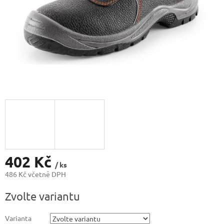
402 Kč
/ ks
486 Kč včetně DPH
Měrná
Zvolte variantu
cena:
Varianta