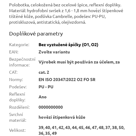
Polobotka, celokožená bez ocelové špice, reflexní doplňky.
Materiál: hydrofobní svršek z 1,6 - 1,8 mm hovězí štípenkové
tištěné kůže, podšívka Cambrelle, podešev: PU-PU,
protiskluzová, antistatická, olejivzdorná.
Doplňkové parametry
Kategorie
:
Bez vyztužené špičky (O1, O2)
EAN
:
Zvolte variantu
Bezpečnostní
Výrobek musí být používán za účelem, za
informace
:
CAT
:
cat. 2
Normy
:
EN ISO 20347:2022 O2 FO SR
Podešev
:
PU - PU
Reflexní
Ano
doplňky
:
Rozdělení
:
0000000000
Svrchní
hovězí štípenková kůže
materiál
:
39, 40, 41, 42, 43, 44, 45, 46, 47, 48, 37, 38, 50,
Velikost
:
36, 35, 49