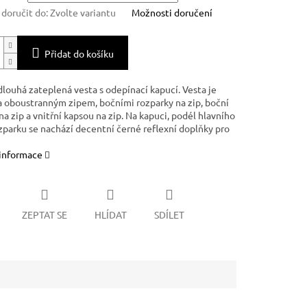
oručit do:
Zvolte variantu
Možnosti doručení
Přidat do košíku
louhá zateplená vesta s odepínací kapucí. Vesta je
 oboustranným zipem, bočními rozparky na zip, boční
a zip a vnitřní kapsou na zip. Na kapuci, podél hlavního
ozparku se nachází decentní černé reflexní doplňky pro
 informace
ZEPTAT SE
HLÍDAT
SDÍLET