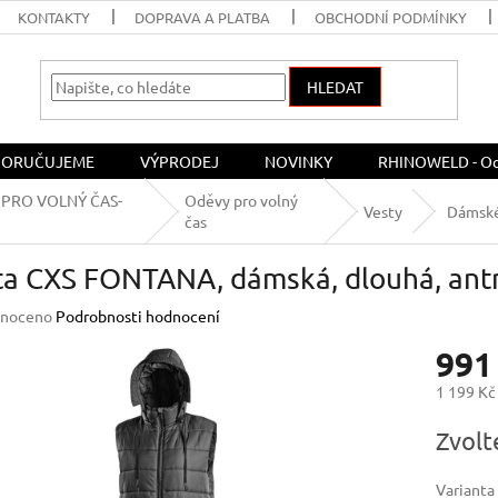
KONTAKTY
DOPRAVA A PLATBA
OBCHODNÍ PODMÍNKY
HLEDAT
ORUČUJEME
VÝPRODEJ
NOVINKY
RHINOWELD - Och
 PRO VOLNÝ ČAS-
Oděvy pro volný
Vesty
Dámsk
čas
ta CXS FONTANA, dámská, dlouhá, antr
né
noceno
Podrobnosti hodnocení
ení
991
u
1 199 Kč
Měrná
Zvolt
cena:
ek.
Varianta