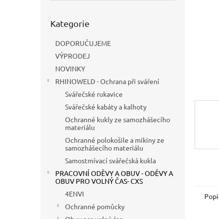
a
n
Přeskočit
e
Kategorie
kategorie
l
DOPORUČUJEME
VÝPRODEJ
NOVINKY
RHINOWELD - Ochrana při sváření
Svářečské rukavice
Svářečské kabáty a kalhoty
Ochranné kukly ze samozhášecího
materiálu
Ochranné polokošile a mikiny ze
samozhášecího materiálu
Samostmívací svářečská kukla
PRACOVNÍ ODĚVY A OBUV - ODĚVY A
OBUV PRO VOLNÝ ČAS- CXS
4ENVI
Popi
Ochranné pomůcky