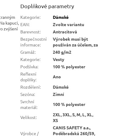
Doplňkové parametry
stranným
Kategorie
:
Dámské
 Na kapuci,
EAN
:
Zvolte variantu
ro zvýšení
Barevnost
:
Antracitová
Bezpečnostní
Výrobek musí být
informace
:
používán za účelem, za
Gramáž
:
240 g/m2
Kategorie
:
Vesty
Podšívka
:
100 % polyester
Reflexní
Ano
doplňky
:
Rozdělení
:
Dámské
Sezóna
:
Zimní
Svrchní
100 % polyester
materiál
:
2XL, 3XL, S, M, L, XL,
Velikost
:
XS
CANIS SAFETY a.s.,
Výrobce /
Poděbradská 260/59,