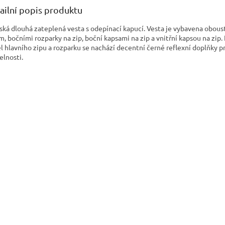
ailní popis produktu
ká dlouhá zateplená vesta s odepínací kapucí. Vesta je vybavena obou
m, bočními rozparky na zip, boční kapsami na zip a vnitřní kapsou na zip.
l hlavního zipu a rozparku se nachází decentní černé reflexní doplňky p
elnosti.