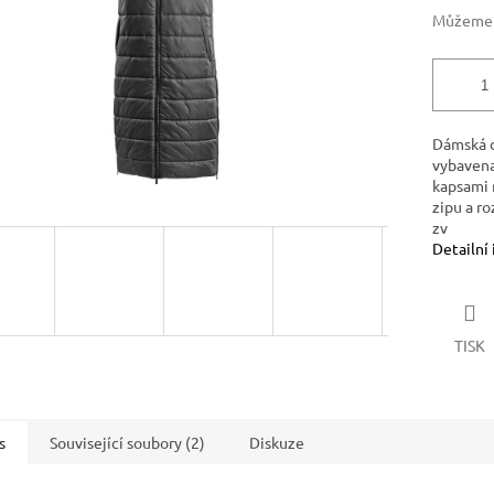
Můžeme d
Dámská d
vybavena
kapsami n
zipu a r
zv
Detailní
TISK
s
Související soubory (2)
Diskuze