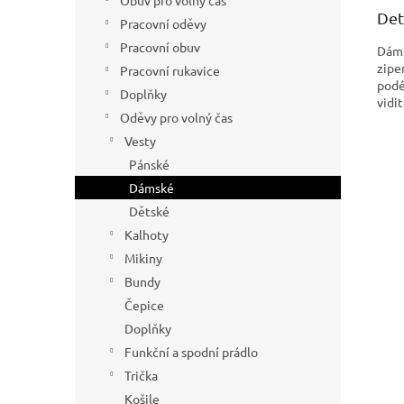
Obuv pro volný čas
Det
Pracovní oděvy
Pracovní obuv
Dáms
zipe
Pracovní rukavice
podé
Doplňky
vidit
Oděvy pro volný čas
Vesty
Pánské
Dámské
Dětské
Kalhoty
Mikiny
Bundy
Čepice
Doplňky
Funkční a spodní prádlo
Trička
Košile