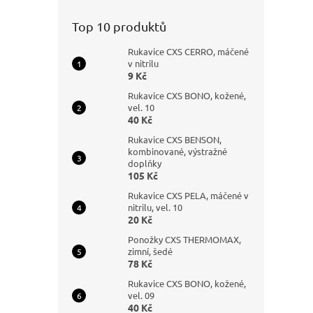
Top 10 produktů
Rukavice CXS CERRO, máčené
v nitrilu
9 Kč
Rukavice CXS BONO, kožené,
vel. 10
40 Kč
Rukavice CXS BENSON,
kombinované, výstražné
doplňky
105 Kč
Rukavice CXS PELA, máčené v
nitrilu, vel. 10
20 Kč
Ponožky CXS THERMOMAX,
zimní, šedé
78 Kč
Rukavice CXS BONO, kožené,
vel. 09
40 Kč