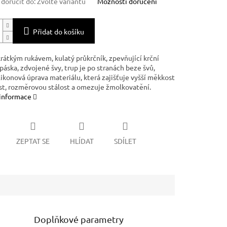
oručit do:
Zvolte variantu
Možnosti doručení
Přidat do košíku
krátkým rukávem, kulatý průkrčník, zpevňující krční
áska, zdvojené švy, trup je po stranách beze švů,
ilikonová úprava materiálu, která zajišťuje vyšší měkkost
st, rozměrovou stálost a omezuje žmolkovatění.
 informace
ZEPTAT SE
HLÍDAT
SDÍLET
Doplňkové parametry