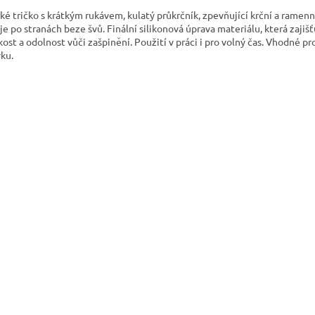
ké tričko s krátkým rukávem, kulatý průkrčník, zpevňující krční a ramenn
 je po stranách beze švů. Finální silikonová úprava materiálu, která zajišť
ost a odolnost vůči zašpinění. Použití v práci i pro volný čas. Vhodné pro
vku.