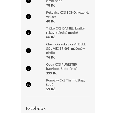
zimní, šedé
78 Kč
Rukavice CXS BONO, kožené,
vel. 09
40 Kč
Tričko CXS DANIEL, krátký
rukáv, středně modré
66 Kč
Chemické rukavice ANSELL
SOL-VEX 37-695, máčené v
nitrilu
76 Kč
Obuv CXS PURESTEP,
barefoot, šedo-černá
399 Kč
Ponožky CXS ThermoStep,
šedé
59 Kč
Facebook