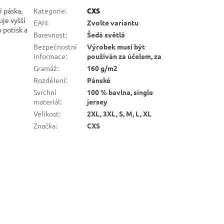
í páska,
Kategorie
:
CXS
uje vyšší
EAN
:
Zvolte variantu
 potisk a
Barevnost
:
Šedá světlá
Bezpečnostní
Výrobek musí být
informace
:
používán za účelem, za
Gramáž
:
160 g/m2
Rozdělení
:
Pánské
Svrchní
100 % bavlna, single
materiál
:
jersey
Velikost
:
2XL, 3XL, S, M, L, XL
Značka
:
CXS