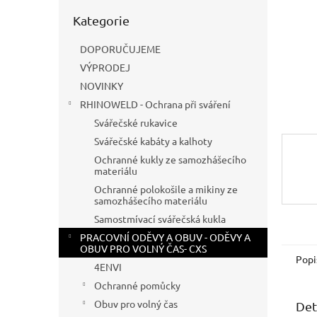
n
Přeskočit
e
Kategorie
kategorie
l
DOPORUČUJEME
VÝPRODEJ
NOVINKY
RHINOWELD - Ochrana při sváření
Svářečské rukavice
Svářečské kabáty a kalhoty
Ochranné kukly ze samozhášecího
materiálu
Ochranné polokošile a mikiny ze
samozhášecího materiálu
Samostmívací svářečská kukla
PRACOVNÍ ODĚVY A OBUV - ODĚVY A
OBUV PRO VOLNÝ ČAS- CXS
Popi
4ENVI
Ochranné pomůcky
Obuv pro volný čas
Det