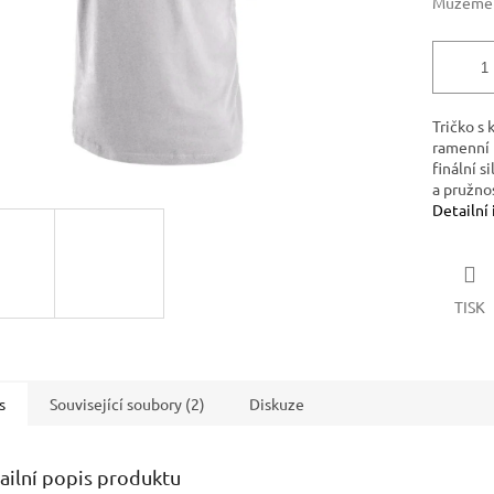
Můžeme d
Tričko s 
ramenní p
finální s
a pružno
Detailní
TISK
s
Související soubory (2)
Diskuze
ailní popis produktu