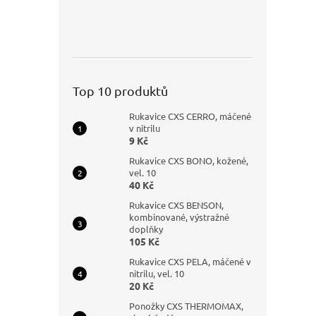
Top 10 produktů
Rukavice CXS CERRO, máčené
v nitrilu
9 Kč
Rukavice CXS BONO, kožené,
vel. 10
40 Kč
Rukavice CXS BENSON,
kombinované, výstražné
doplňky
105 Kč
Rukavice CXS PELA, máčené v
nitrilu, vel. 10
20 Kč
Ponožky CXS THERMOMAX,