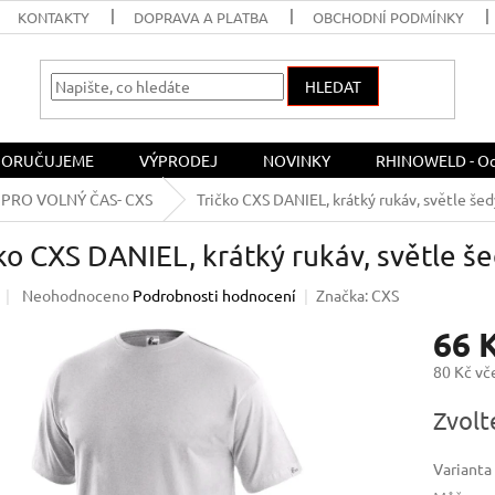
KONTAKTY
DOPRAVA A PLATBA
OBCHODNÍ PODMÍNKY
HLEDAT
ORUČUJEME
VÝPRODEJ
NOVINKY
RHINOWELD - Och
PRO VOLNÝ ČAS- CXS
Tričko CXS DANIEL, krátký rukáv, světle šed
ko CXS DANIEL, krátký rukáv, světle še
Průměrné
Neohodnoceno
Podrobnosti hodnocení
Značka:
CXS
hodnocení
66 
produktu
je
80 Kč v
0,0
z
Měrná
Zvolt
5
cena:
hvězdiček.
Varianta