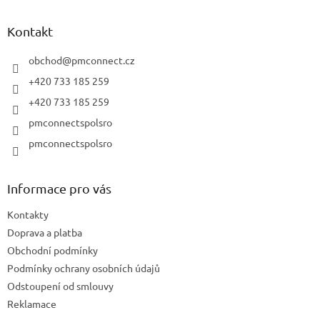
p
a
Kontakt
t
í
obchod
@
pmconnect.cz
+420 733 185 259
+420 733 185 259
pmconnectspolsro
pmconnectspolsro
Informace pro vás
Kontakty
Doprava a platba
Obchodní podmínky
Podmínky ochrany osobních údajů
Odstoupení od smlouvy
Reklamace