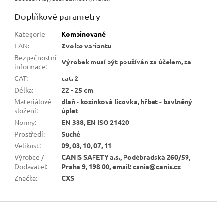
Doplňkové parametry
Kategorie
:
Kombinované
EAN
:
Zvolte variantu
Bezpečnostní
Výrobek musí být používán za účelem, za
informace
:
CAT
:
cat. 2
Délka
:
22 - 25 cm
Materiálové
dlaň - kozinková lícovka, hřbet - bavlněný
složení
:
úplet
Normy
:
EN 388, EN ISO 21420
Prostředí
:
Suché
Velikost
:
09, 08, 10, 07, 11
Výrobce /
CANIS SAFETY a.s., Poděbradská 260/59,
Dodavatel
:
Praha 9, 198 00, email: canis@canis.cz
Značka
:
CXS
Z
á