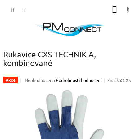
Přejít
NÁKUP
na
obsah
KOŠÍK
Rukavice CXS TECHNIK A,
kombinované
Průměrné
Neohodnoceno
Podrobnosti hodnocení
Značka:
CXS
Akce
hodnocení
produktu
je
0,0
z
5
hvězdiček.