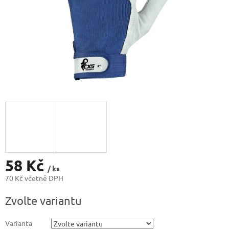
58 Kč
/ ks
70 Kč včetně DPH
Měrná
Zvolte variantu
cena:
Varianta