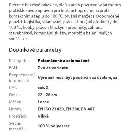
Pletené bezešvé rukavice, dlaň a prsty povrstveny latexem s
protiskluzovou úpravou pro lepší úchop, ochrana proti
kontaktnímu teplu do 100 °C, pružná manžeta. Doporučené
použití: logistika, skladování, práce s horkými předměty do
100 °C, hobby, práce s kluzkými předměty, zahrada,
stavebnictví, komunální služby, montáž a balení malých
součástek.
Doplňkové parametry
Kategorie
:
Polomáčené a celomáčené
EAN
:
Zvolte variantu
Bezpečnostní
Výrobek musí být používán za účelem, za
informace
:
CAT
:
cat. 2
Délka
:
22 - 26 cm
Máčení
:
Latex
Normy
:
EN ISO 21420, EN 388, EN 407
Prostředí
:
Vlhké
Svrchní
100 % polyester
materiál
: