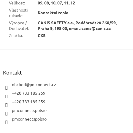
Velikost
:
09, 08, 10, 07, 11, 12
Vlastnosti
Kontaktní teplo
rukavic
:
Výrobce /
CANIS SAFETY a.s., Poděbradská 260/59,
Dodavatel
:
Praha 9, 198 00, email: canis@canis.cz
Značka
:
CXS
Z
á
p
a
Kontakt
t
í
obchod
@
pmconnect.cz
+420 733 185 259
+420 733 185 259
pmconnectspolsro
pmconnectspolsro