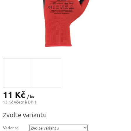
11 Kč
/ ks
13 Kč včetně DPH
Měrná
Zvolte variantu
cena:
Varianta