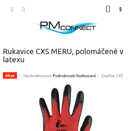
Přejít
NÁKUP
na
obsah
KOŠÍK
Rukavice CXS MERU, polomáčené v
latexu
Průměrné
Neohodnoceno
Podrobnosti hodnocení
Značka:
CXS
Akce
hodnocení
produktu
je
0,0
z
5
hvězdiček.