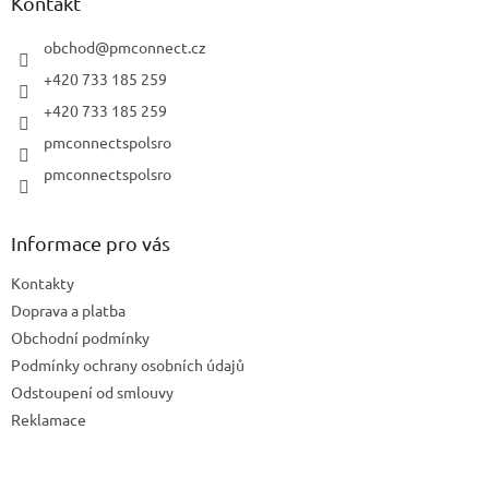
a
Kontakt
t
í
obchod
@
pmconnect.cz
+420 733 185 259
+420 733 185 259
pmconnectspolsro
pmconnectspolsro
Informace pro vás
Kontakty
Doprava a platba
Obchodní podmínky
Podmínky ochrany osobních údajů
Odstoupení od smlouvy
Reklamace