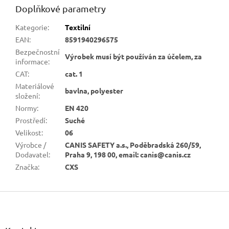
Doplňkové parametry
Kategorie
:
Textilní
EAN
:
8591940296575
Bezpečnostní
Výrobek musí být používán za účelem, za
informace
:
CAT
:
cat. 1
Materiálové
bavlna, polyester
složení
:
Normy
:
EN 420
Prostředí
:
Suché
Velikost
:
06
Výrobce /
CANIS SAFETY a.s., Poděbradská 260/59,
Dodavatel
:
Praha 9, 198 00, email: canis@canis.cz
Značka
:
CXS
Z
á
p