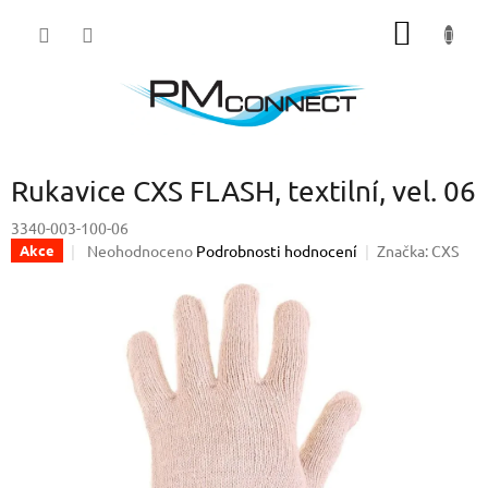
Přejít
NÁKUP
na
obsah
KOŠÍK
Rukavice CXS FLASH, textilní, vel. 06
3340-003-100-06
Průměrné
Neohodnoceno
Podrobnosti hodnocení
Značka:
CXS
Akce
hodnocení
produktu
je
0,0
z
5
hvězdiček.