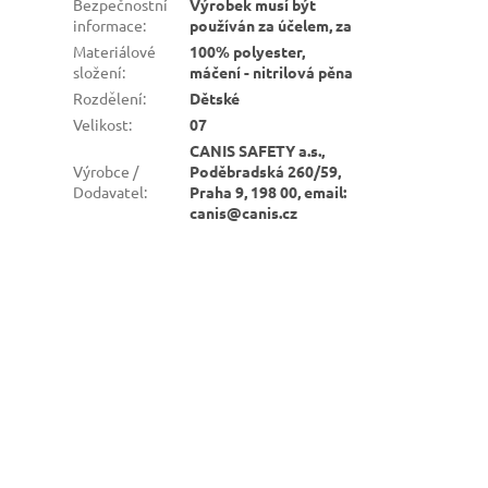
Bezpečnostní
Výrobek musí být
informace
:
používán za účelem, za
Materiálové
100% polyester,
složení
:
máčení - nitrilová pěna
Rozdělení
:
Dětské
Velikost
:
07
CANIS SAFETY a.s.,
Výrobce /
Poděbradská 260/59,
Dodavatel
:
Praha 9, 198 00, email:
canis@canis.cz