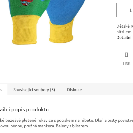
Dětské r
nitrilem.
Detailní
TISK
s
Související soubory (5)
Diskuze
ailní popis produktu
ké bezešvé pletené rukavice s potiskem na hřbetu. Dlaň a prsty povrstv
ilovou pěnou, pružná manžeta. Baleny s blistrem.