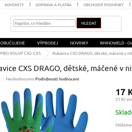
KONTAKTY
DOPRAVA A PLATBA
OBCHODNÍ PODMÍNKY
HLEDAT
ORUČUJEME
VÝPRODEJ
NOVINKY
RHINOWELD - Och
PRO VOLNÝ ČAS- CXS
Rukavice CXS DRAGO, dětské, máčené v nitr
vice CXS DRAGO, dětské, máčené v nitr
Průměrné
Neohodnoceno
Podrobnosti hodnocení
hodnocení
17 
produktu
je
21 Kč v
0,0
z
Měrná
Skla
5
cena:
hvězdiček.
Můžeme d