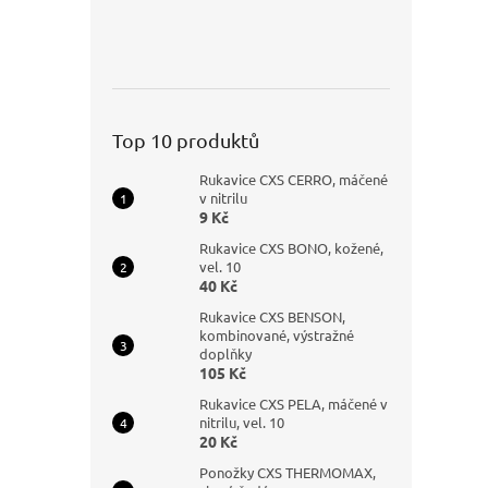
Top 10 produktů
Rukavice CXS CERRO, máčené
v nitrilu
9 Kč
Rukavice CXS BONO, kožené,
vel. 10
40 Kč
Rukavice CXS BENSON,
kombinované, výstražné
doplňky
105 Kč
Rukavice CXS PELA, máčené v
nitrilu, vel. 10
20 Kč
Ponožky CXS THERMOMAX,