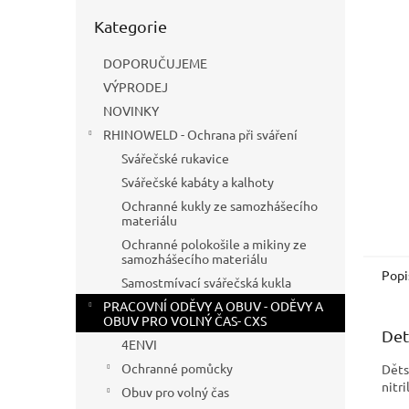
n
Přeskočit
e
Kategorie
kategorie
l
DOPORUČUJEME
VÝPRODEJ
NOVINKY
RHINOWELD - Ochrana při sváření
Svářečské rukavice
Svářečské kabáty a kalhoty
Ochranné kukly ze samozhášecího
materiálu
Ochranné polokošile a mikiny ze
samozhášecího materiálu
Popi
Samostmívací svářečská kukla
PRACOVNÍ ODĚVY A OBUV - ODĚVY A
OBUV PRO VOLNÝ ČAS- CXS
Det
4ENVI
Ochranné pomůcky
Děts
nitr
Obuv pro volný čas