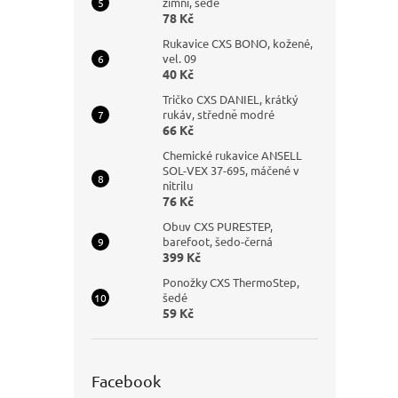
zimní, šedé
78 Kč
Rukavice CXS BONO, kožené,
vel. 09
40 Kč
Tričko CXS DANIEL, krátký
rukáv, středně modré
66 Kč
Chemické rukavice ANSELL
SOL-VEX 37-695, máčené v
nitrilu
76 Kč
Obuv CXS PURESTEP,
barefoot, šedo-černá
399 Kč
Ponožky CXS ThermoStep,
šedé
59 Kč
Facebook