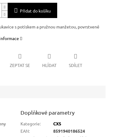
Přidat do košíku
ukavice s potiskem a pružnou manžetou, povrstvené
 informace
ZEPTAT SE
HLÍDAT
SDÍLET
Doplňkové parametry
eny
Kategorie
:
CXS
EAN
:
8591940186524