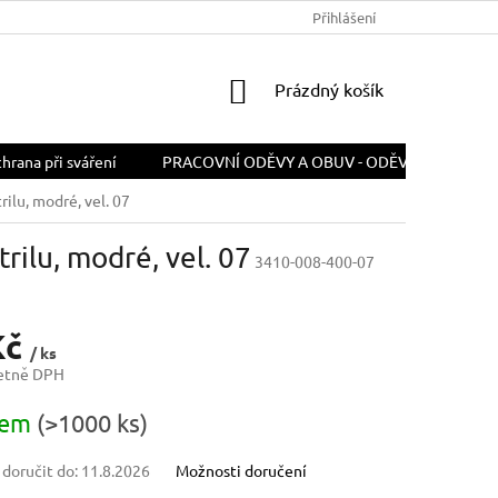
PODMÍNKY OCHRANY OSOBNÍCH ÚDAJŮ
Přihlášení
ODSTOUPENÍ OD SMLOU
NÁKUPNÍ
Prázdný košík
KOŠÍK
rana při sváření
PRACOVNÍ ODĚVY A OBUV - ODĚVY A OBUV PR
ilu, modré, vel. 07
ilu, modré, vel. 07
3410-008-400-07
Kč
/ ks
četně DPH
dem
(>1000 ks)
oručit do:
11.8.2026
Možnosti doručení