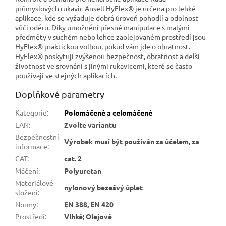
L/8, XL/9,...
průmyslových rukavic Ansell HyFlex® je určena pro lehké
aplikace, kde se vyžaduje dobrá úroveň pohodlí a odolnost
vůči oděru. Díky umožnění přesné manipulace s malými
předměty v suchém nebo lehce zaolejovaném prostředí jsou
HyFlex® praktickou volbou, pokud vám jde o obratnost.
HyFlex® poskytují zvýšenou bezpečnost, obratnost a delší
životnost ve srovnání s jinými rukavicemi, které se často
používají ve stejných aplikacích.
Doplňkové parametry
Kategorie
:
Polomáčené a celomáčené
EAN
:
Zvolte variantu
Bezpečnostní
Výrobek musí být používán za účelem, za
informace
:
CAT
:
cat. 2
Máčení
:
Polyuretan
Materiálové
nylonový bezešvý úplet
složení
:
Normy
:
EN 388, EN 420
Prostředí
:
Vlhké; Olejové