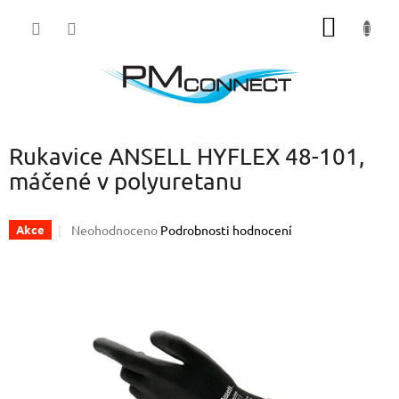
Přejít
NÁKUP
na
obsah
KOŠÍK
Rukavice ANSELL HYFLEX 48-101,
máčené v polyuretanu
Průměrné
Neohodnoceno
Podrobnosti hodnocení
Akce
hodnocení
produktu
je
0,0
z
5
hvězdiček.