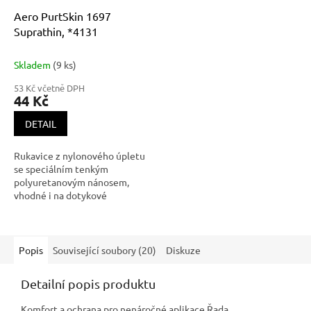
Aero PurtSkin 1697
Suprathin, *4131
Skladem
(9 ks)
53 Kč včetně DPH
44 Kč
DETAIL
Rukavice z nylonového úpletu
se speciálním tenkým
polyuretanovým nánosem,
vhodné i na dotykové
obrazovky Rukavice AERO
PURTSKIN SUPRATHIN 1697 –
citlivost, pohodlí a preciznost
na první dotek Technické
Popis
Související soubory (20)
Diskuze
parametry: Materiál
úpletu: jemný nylon s
Detailní popis produktu
mimořádně jemnou strukturou
(18 gauge). Velikosti: S/6, M/7,
Komfort a ochrana pro nenáročné aplikace Řada