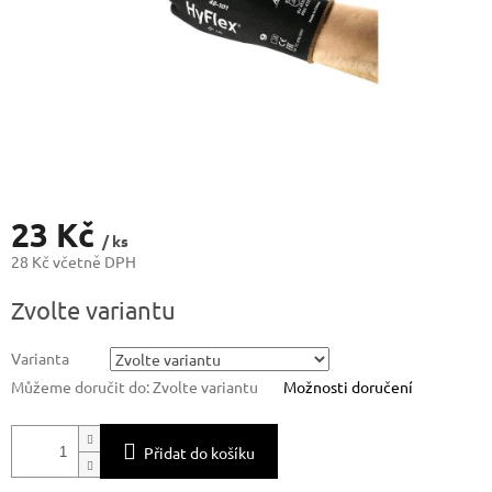
23 Kč
/ ks
28 Kč včetně DPH
Měrná
Zvolte variantu
cena:
Varianta
Můžeme doručit do:
Zvolte variantu
Možnosti doručení
Přidat do košíku