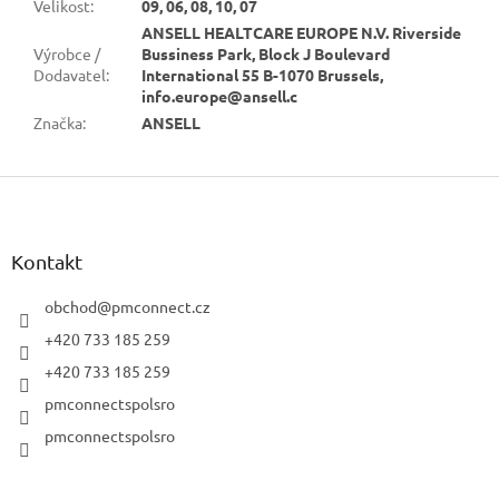
Velikost
:
09, 06, 08, 10, 07
ANSELL HEALTCARE EUROPE N.V. Riverside
Výrobce /
Bussiness Park, Block J Boulevard
Dodavatel
:
International 55 B-1070 Brussels,
info.europe@ansell.c
Značka
:
ANSELL
Z
á
p
a
Kontakt
t
í
obchod
@
pmconnect.cz
+420 733 185 259
+420 733 185 259
pmconnectspolsro
pmconnectspolsro