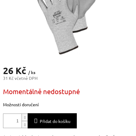
26 Kč
/ ks
31 Kč včetně DPH
Měrná
Momentálně nedostupné
cena:
Možnosti doručení
Přidat do košíku