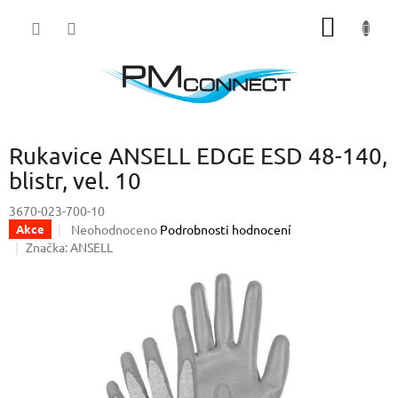
Přejít
NÁKUP
na
obsah
KOŠÍK
Rukavice ANSELL EDGE ESD 48-140,
blistr, vel. 10
3670-023-700-10
Průměrné
Neohodnoceno
Podrobnosti hodnocení
Akce
hodnocení
Značka:
ANSELL
produktu
je
0,0
z
5
hvězdiček.