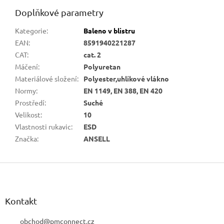
Doplňkové parametry
Kategorie
:
Baleno v blistru
EAN
:
8591940221287
CAT
:
cat. 2
Máčení
:
Polyuretan
Materiálové složení
:
Polyester,uhlíkové vlákno
Normy
:
EN 1149, EN 388, EN 420
Prostředí
:
Suché
Velikost
:
10
Vlastnosti rukavic
:
ESD
Značka
:
ANSELL
Z
á
p
a
Kontakt
t
í
obchod
@
pmconnect.cz