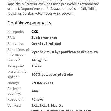
kapsička, s úpravou Wicking Finish pro rychlé a rovnoměrné
schnutí. Doporučené použití: stavebnictví, silničáři, řidiči,
logistika, údržba, kolo, motorky, skladování.
Doplňkové parametry
Kategorie
:
CXS
EAN
:
Zvolte variantu
Barevnost
:
Oranžová reflexní
Bezpečnostní
Výrobek musí být používán za účelem, za
informace
:
Gramáž
:
140 g/m2
Kategorie
:
Trička
Materiálové
100% polyester ptačí oko
složení
:
Normy
:
EN ISO 20471
Reflexní
Ano
doplňky
:
Rozdělení
:
Pánské
Velikost
:
2XL, 3XL, S, M, L, XL
VIZWELL INTERNATIONAL INC, 15/F,