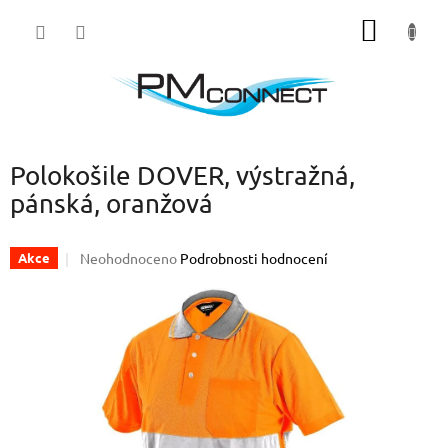
Přejít
NÁKUP
na
obsah
KOŠÍK
Polokošile DOVER, výstražná,
pánská, oranžová
Průměrné
Neohodnoceno
Podrobnosti hodnocení
Akce
hodnocení
produktu
je
0,0
z
5
hvězdiček.