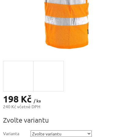
198 Kč
/ ks
240 Kč včetně DPH
Měrná
Zvolte variantu
cena:
Varianta