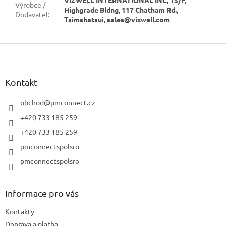
Výrobce /
Highgrade Bldng, 117 Chatham Rd.,
Dodavatel
:
Tsimshatsui, sales@vizwell.com
Z
á
p
a
Kontakt
t
í
obchod
@
pmconnect.cz
+420 733 185 259
+420 733 185 259
pmconnectspolsro
pmconnectspolsro
Informace pro vás
Kontakty
Doprava a platba