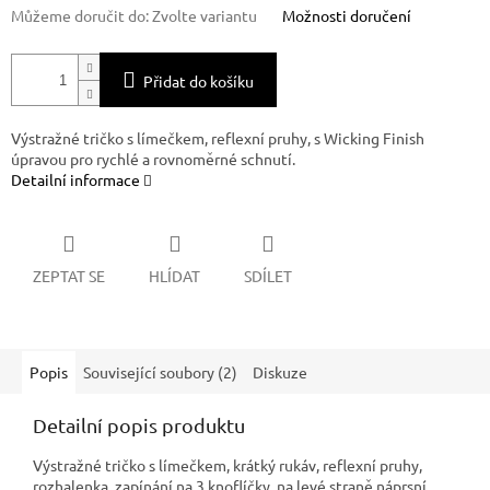
Můžeme doručit do:
Zvolte variantu
Možnosti doručení
Přidat do košíku
Výstražné tričko s límečkem, reflexní pruhy, s Wicking Finish
úpravou pro rychlé a rovnoměrné schnutí.
Detailní informace
ZEPTAT SE
HLÍDAT
SDÍLET
Popis
Související soubory (2)
Diskuze
Detailní popis produktu
Výstražné tričko s límečkem, krátký rukáv, reflexní pruhy,
rozhalenka, zapínání na 3 knoflíčky, na levé straně náprsní