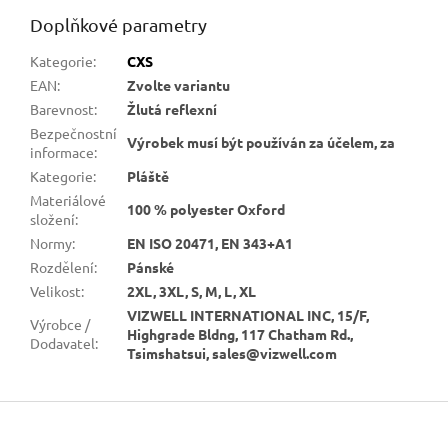
Doplňkové parametry
Kategorie
:
CXS
EAN
:
Zvolte variantu
Barevnost
:
Žlutá reflexní
Bezpečnostní
Výrobek musí být používán za účelem, za
informace
:
Kategorie
:
Pláště
Materiálové
100 % polyester Oxford
složení
:
Normy
:
EN ISO 20471, EN 343+A1
Rozdělení
:
Pánské
Velikost
:
2XL, 3XL, S, M, L, XL
VIZWELL INTERNATIONAL INC, 15/F,
Výrobce /
Highgrade Bldng, 117 Chatham Rd.,
Dodavatel
:
Tsimshatsui, sales@vizwell.com
Z
á