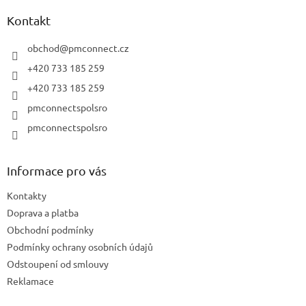
p
a
Kontakt
t
í
obchod
@
pmconnect.cz
+420 733 185 259
+420 733 185 259
pmconnectspolsro
pmconnectspolsro
Informace pro vás
Kontakty
Doprava a platba
Obchodní podmínky
Podmínky ochrany osobních údajů
Odstoupení od smlouvy
Reklamace