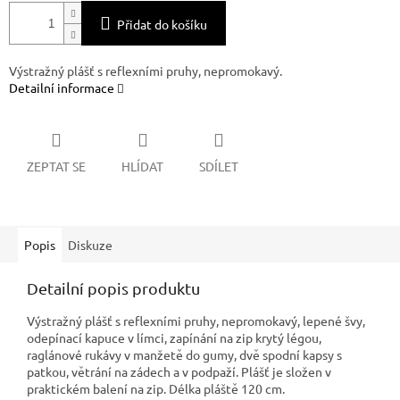
Přidat do košíku
Výstražný plášť s reflexními pruhy, nepromokavý.
Detailní informace
ZEPTAT SE
HLÍDAT
SDÍLET
Popis
Diskuze
Detailní popis produktu
Výstražný plášť s reflexními pruhy, nepromokavý, lepené švy,
odepínací kapuce v límci, zapínání na zip krytý légou,
raglánové rukávy v manžetě do gumy, dvě spodní kapsy s
patkou, větrání na zádech a v podpaží. Plášť je složen v
praktickém balení na zip. Délka pláště 120 cm.