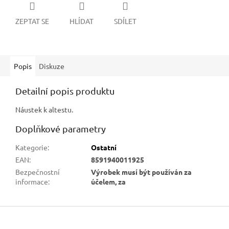
ZEPTAT SE
HLÍDAT
SDÍLET
Popis
Diskuze
Detailní popis produktu
Náustek k altestu.
Doplňkové parametry
Kategorie
:
Ostatní
EAN
:
8591940011925
Bezpečnostní
Výrobek musí být používán za
informace
:
účelem, za
Z
á