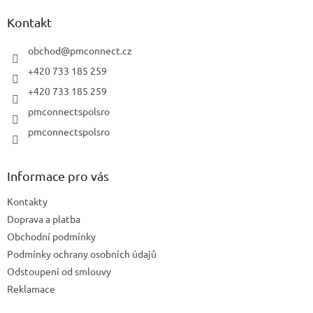
p
a
Kontakt
t
í
obchod
@
pmconnect.cz
+420 733 185 259
+420 733 185 259
pmconnectspolsro
pmconnectspolsro
Informace pro vás
Kontakty
Doprava a platba
Obchodní podmínky
Podmínky ochrany osobních údajů
Odstoupení od smlouvy
Reklamace