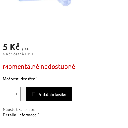
5 Kč
/ ks
6 Kč včetně DPH
Měrná
Momentálně nedostupné
cena:
Možnosti doručení
Přidat do košíku
Náustek k altestu.
Detailní informace