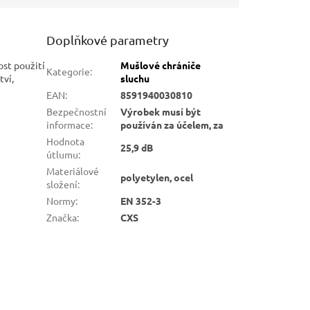
Doplňkové parametry
ost použití
Mušlové chrániče
Kategorie
:
tví,
sluchu
EAN
:
8591940030810
Bezpečnostní
Výrobek musí být
informace
:
používán za účelem, za
Hodnota
25,9 dB
útlumu
:
Materiálové
polyetylen, ocel
složení
:
Normy
:
EN 352-3
Značka
:
CXS