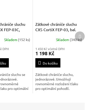
hrániče sluchu
Zátkové chrániče sluchu
iX FEP-03C,
CXS CortiX FEP-03, bal.
Další
. 3 páry
500 párů
produkt
Skladem
(152 ks)
Skladem
(340 ks)
ně DPH
1 450 Kč včetně DPH
1 198 Kč
šíku
Do košíku
rániče sluchu se
Zátkové chrániče sluchu,
ednorázové.
jednorázové. Umožňují
 rovnoměrné
rovnoměrné rozložení tlaku
tlaku pro optimální
pro optimální pohodlí.
eobsahují latex.
Neobsahují latex.