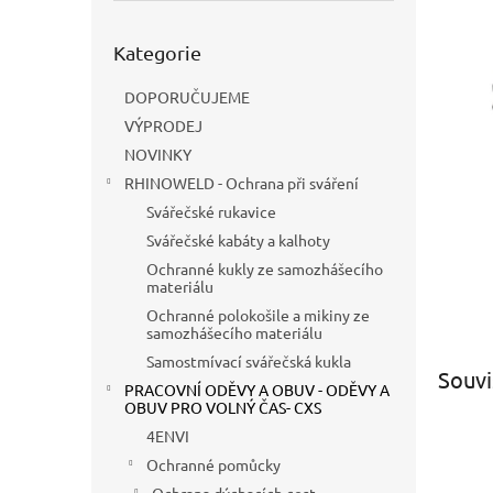
a
n
Přeskočit
e
Kategorie
kategorie
l
DOPORUČUJEME
VÝPRODEJ
NOVINKY
RHINOWELD - Ochrana při sváření
Svářečské rukavice
Svářečské kabáty a kalhoty
Ochranné kukly ze samozhášecího
materiálu
Ochranné polokošile a mikiny ze
samozhášecího materiálu
Samostmívací svářečská kukla
Souvi
PRACOVNÍ ODĚVY A OBUV - ODĚVY A
OBUV PRO VOLNÝ ČAS- CXS
4ENVI
Ochranné pomůcky