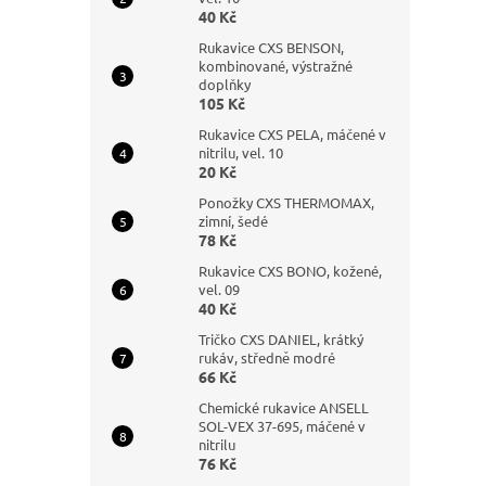
40 Kč
Rukavice CXS BENSON,
kombinované, výstražné
doplňky
105 Kč
Rukavice CXS PELA, máčené v
nitrilu, vel. 10
20 Kč
Ponožky CXS THERMOMAX,
zimní, šedé
78 Kč
Rukavice CXS BONO, kožené,
vel. 09
40 Kč
Tričko CXS DANIEL, krátký
rukáv, středně modré
66 Kč
Chemické rukavice ANSELL
SOL-VEX 37-695, máčené v
nitrilu
76 Kč