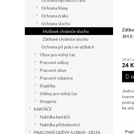
Ochrana dýchacích cest
Ochrana hlavy
Ochrana zraku
Ochrana sluchu
Zátko
Mušlové chrániče sluchu
3M E-
Zátkové chrániče sluchu
3 pár
Ochrana při práci ve výškách
Obuv pro volný čas
29 Kč 
Pracovní oděvy
24 K
Pracovní obuv
D
Pracovní rukavice
Doplňky
Jedno
Oděvy pro volný čas
tvaro
Drogerie
postup
ke st
KARTÁČE
zvuku:
Nabídka kartáčů
Nabídka příslušenství
Popi
PRACOVNÍ ODĚVY A OBUV - DELTA