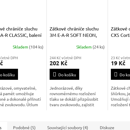
vé chrániče sluchu
Zátkové chrániče sluchu
Zátkové c
A-R CLASSIC, balení
3M E-A-R SOFT NEON,
CXS Cort
y
balení 50 párů
lanko, bal
Skladem
(104 ks)
Skladem
(24 ks)
včetně DPH
244 Kč včetně DPH
23 Kč včet
č
202 Kč
19 Kč
o košíku
Do košíku
Do ko
rázové, omyvatelné,
Jednorázové, díky
Zátkové ch
vá pamět umožňuje
rovnoměrnému rozložení
šňůrkou, j
né a dokonalé přilnutí
tlaku se dokáží přizpůsobit
Umožňují
ěně zvukovodu. Útlum
tvaru zvukovodu, zajistit
rozložení 
 28 dB.
dokonalé utěsnění a zároveň i
pohodlí. N
optimální pohodlí. Útlum
zvuku 36 dB.
s
Podobné (5)
Související soubory (4)
Diskuze