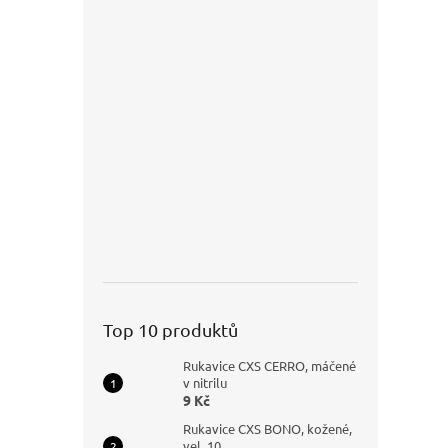
Top 10 produktů
Rukavice CXS CERRO, máčené
v nitrilu
9 Kč
Rukavice CXS BONO, kožené,
vel. 10