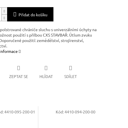
Přidat do košíku
polstrované chrániče sluchu s univerzálními úchyty na
Možnost použití s přilbou CXS STAVBAŘ. Útlum zvuku
Doporučené použití: zemědělství, strojírenství,
tví.
 informace
ZEPTAT SE
HLÍDAT
SDÍLET
d:
4410-095-200-01
Kód:
4410-094-200-00