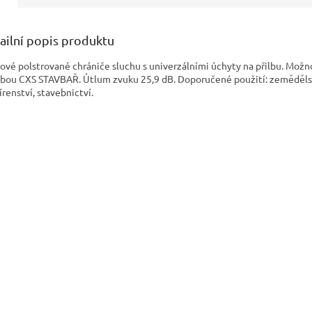
ailní popis produktu
ové polstrované chrániče sluchu s univerzálními úchyty na přilbu. Možn
ilbou CXS STAVBAŘ. Útlum zvuku 25,9 dB. Doporučené použití: zeměděls
írenství, stavebnictví.