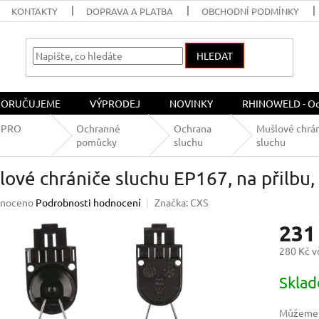
KONTAKTY
DOPRAVA A PLATBA
OBCHODNÍ PODMÍNKY
HLEDAT
ORUČUJEME
VÝPRODEJ
NOVINKY
RHINOWELD - Och
 PRO
Ochranné
Ochrana
Mušlové chrá
pomůcky
sluchu
sluchu
ové chrániče sluchu EP167, na přilbu,
né
noceno
Podrobnosti hodnocení
Značka:
CXS
ení
231
u
280 Kč 
Měrná
Skla
cena:
ek.
Můžeme d