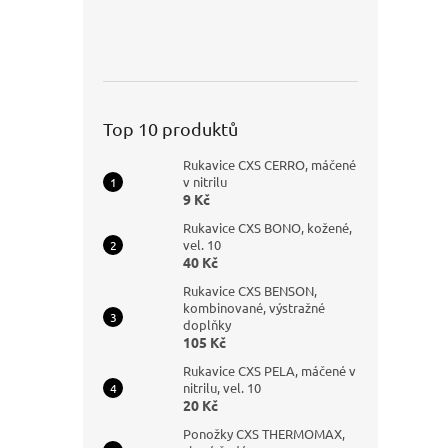
Top 10 produktů
Rukavice CXS CERRO, máčené
v nitrilu
9 Kč
Rukavice CXS BONO, kožené,
vel. 10
40 Kč
Rukavice CXS BENSON,
kombinované, výstražné
doplňky
105 Kč
Rukavice CXS PELA, máčené v
nitrilu, vel. 10
20 Kč
Ponožky CXS THERMOMAX,