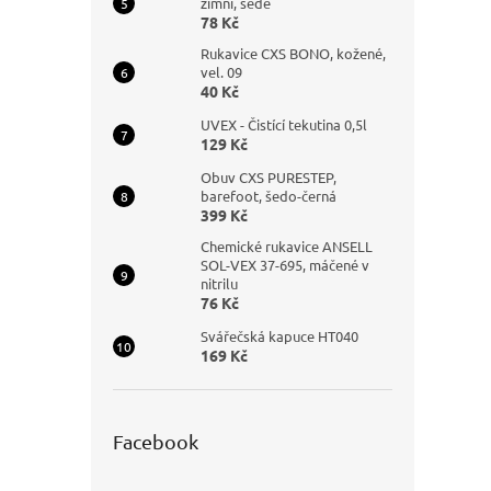
zimní, šedé
78 Kč
Rukavice CXS BONO, kožené,
vel. 09
40 Kč
UVEX - Čistící tekutina 0,5l
129 Kč
Obuv CXS PURESTEP,
barefoot, šedo-černá
399 Kč
Chemické rukavice ANSELL
SOL-VEX 37-695, máčené v
nitrilu
76 Kč
Svářečská kapuce HT040
169 Kč
Facebook