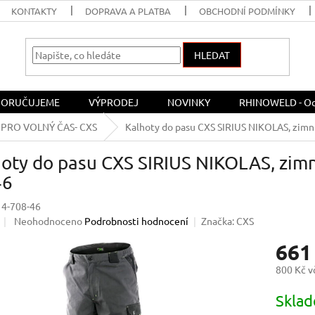
KONTAKTY
DOPRAVA A PLATBA
OBCHODNÍ PODMÍNKY
HLEDAT
ORUČUJEME
VÝPRODEJ
NOVINKY
RHINOWELD - Och
PRO VOLNÝ ČAS- CXS
Kalhoty do pasu CXS SIRIUS NIKOLAS, zimní,
oty do pasu CXS SIRIUS NIKOLAS, zimní
46
14-708-46
Průměrné
Neohodnoceno
Podrobnosti hodnocení
Značka:
CXS
hodnocení
661
produktu
je
800 Kč 
0,0
z
Měrná
Skla
5
cena:
hvězdiček.