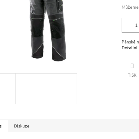
Můžeme d
Pánské m
Detailní
TISK
s
Diskuze