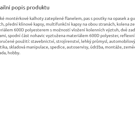
ailní popis produktu
ké montérkové kalhoty zateplené flanelem, pas s poutky na opasek a g
ch, přední klínové kapsy, multifunkční kapsy na obou stranách, kolena ze
riálem 600D polyesterem s možností vložení kolenních výztuh, dvě zad
ami, spodní část nohavic vyztužena materiálem 600D polyester, reflexní
ručené použití: stavebnictví, strojírenství, lehký průmysl, automobilov
stika, skladová manipulace, spedice, autoservisy, údržba, montáže, zeměd
ada, hobby.