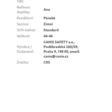
100
:
Reflexní
Ano
doplňky
:
Rozdělení
:
Pánské
Sezóna
:
Zimní
Střih kalhot
:
Standard
Velikost
:
44-46
CANIS SAFETY a.s.,
Výrobce /
Poděbradská 260/59,
Dodavatel
:
Praha 9, 198 00, email:
canis@canis.cz
Značka
:
CXS