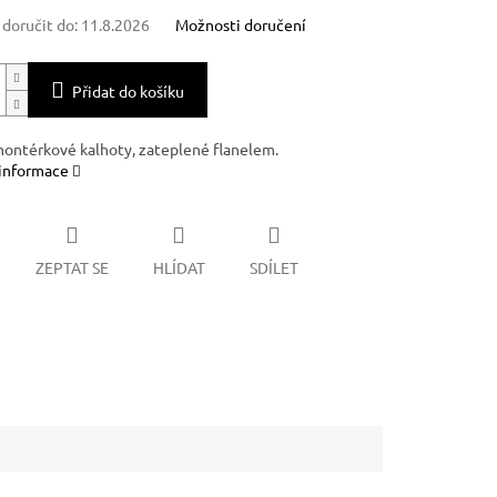
oručit do:
11.8.2026
Možnosti doručení
Přidat do košíku
ontérkové kalhoty, zateplené flanelem.
 informace
ZEPTAT SE
HLÍDAT
SDÍLET