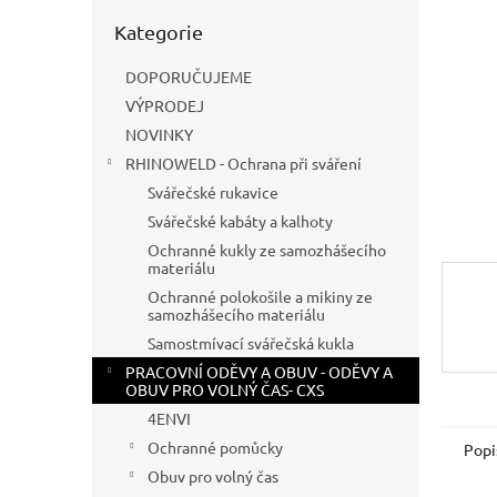
n
Přeskočit
e
Kategorie
kategorie
l
DOPORUČUJEME
VÝPRODEJ
NOVINKY
RHINOWELD - Ochrana při sváření
Svářečské rukavice
Svářečské kabáty a kalhoty
Ochranné kukly ze samozhášecího
materiálu
Ochranné polokošile a mikiny ze
samozhášecího materiálu
Samostmívací svářečská kukla
PRACOVNÍ ODĚVY A OBUV - ODĚVY A
OBUV PRO VOLNÝ ČAS- CXS
4ENVI
Ochranné pomůcky
Popi
Obuv pro volný čas