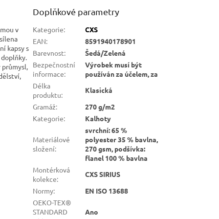
Doplňkové parametry
umou v
Kategorie
:
CXS
sílena
EAN
:
8591940178901
ní kapsy s
Barevnost
:
Šedá/Zelená
 doplňky.
Bezpečnostní
Výrobek musí být
ý průmysl,
informace
:
používán za účelem, za
ělství,
Délka
Klasická
produktu
:
Gramáž
:
270 g/m2
Kategorie
:
Kalhoty
svrchní: 65 %
Materiálové
polyester 35 % bavlna,
složení
:
270 gsm, podšívka:
flanel 100 % bavlna
Montérková
CXS SIRIUS
kolekce
:
Normy
:
EN ISO 13688
OEKO-TEX®
STANDARD
Ano