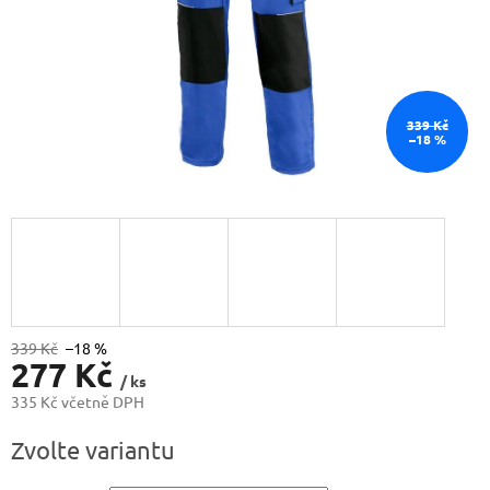
339 Kč
–18 %
339 Kč
–18 %
277 Kč
/ ks
335 Kč včetně DPH
Měrná
Zvolte variantu
cena: