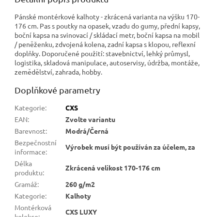
Pánské montérkové kalhoty - zkrácená varianta na výšku 170-
176 cm. Pas s poutky na opasek, vzadu do gumy, přední kapsy,
boční kapsa na svinovací / skládací metr, boční kapsa na mobil
/ peněženku, zdvojená kolena, zadní kapsa s klopou, reflexní
doplňky. Doporučené použití: stavebnictví, lehký průmysl,
logistika, skladová manipulace, autoservisy, údržba, montáže,
zemědělství, zahrada, hobby.
Doplňkové parametry
Kategorie
:
CXS
EAN
:
Zvolte variantu
Barevnost
:
Modrá/Černá
Bezpečnostní
Výrobek musí být používán za účelem, za
informace
:
Délka
Zkrácená velikost 170-176 cm
produktu
:
Gramáž
:
260 g/m2
Kategorie
:
Kalhoty
Montérková
CXS LUXY
kolekce
: