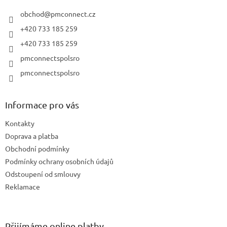
t
í
obchod
@
pmconnect.cz
+420 733 185 259
+420 733 185 259
pmconnectspolsro
pmconnectspolsro
Informace pro vás
Kontakty
Doprava a platba
Obchodní podmínky
Podmínky ochrany osobních údajů
Odstoupení od smlouvy
Reklamace
Přijímáme online platby