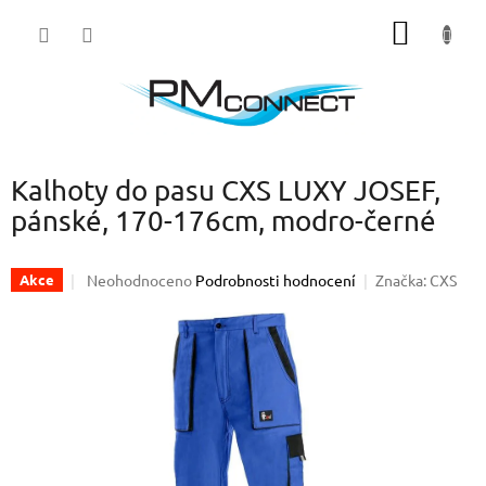
Přejít
NÁKUP
na
obsah
KOŠÍK
Kalhoty do pasu CXS LUXY JOSEF,
pánské, 170-176cm, modro-černé
Průměrné
Neohodnoceno
Podrobnosti hodnocení
Značka:
CXS
Akce
hodnocení
produktu
je
0,0
z
5
hvězdiček.