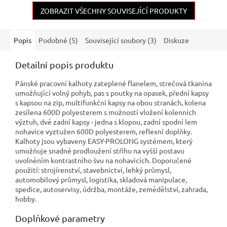
vlastnosti. Rukávy, boky a
rukávech, stahování v dolním
límec z prodyšného úpletu
ZOBRAZIT VŠECHNY SOUVISEJÍCÍ PRODUKTY
okraji, reflexní doplňky, TPU
neomezují v pohybu a z
membrána. Odolnost mat
Popis
Podobné (5)
Související soubory (3)
Diskuze
Detailní popis produktu
Pánské pracovní kalhoty zateplené flanelem, strečová tkanina
umožňující volný pohyb, pas s poutky na opasek, přední kapsy
s kapsou na zip, multifunkční kapsy na obou stranách, kolena
zesílena 600D polyesterem s možností vložení kolenních
výztuh, dvě zadní kapsy - jedna s klopou, zadní spodní lem
nohavice vyztužen 600D polyesterem, reflexní doplňky.
Kalhoty jsou vybaveny EASY-PROLONG systémem, který
umožňuje snadné prodloužení střihu na vyšší postavu
uvolněním kontrastního švu na nohavicích. Doporučené
použití: strojírenství, stavebnictví, lehký průmysl,
automobilový průmysl, logistika, skladová manipulace,
spedice, autoservisy, údržba, montáže, zemědělství, zahrada,
hobby.
Doplňkové parametry