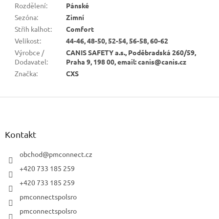
Rozdělení
:
Pánské
Sezóna
:
Zimní
Střih kalhot
:
Comfort
Velikost
:
44-46, 48-50, 52-54, 56-58, 60-62
Výrobce /
CANIS SAFETY a.s., Poděbradská 260/59,
Dodavatel
:
Praha 9, 198 00, email: canis@canis.cz
Značka
:
CXS
Z
á
p
a
Kontakt
t
í
obchod
@
pmconnect.cz
+420 733 185 259
+420 733 185 259
pmconnectspolsro
pmconnectspolsro