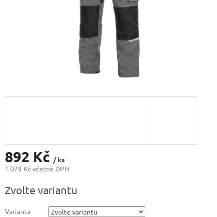
892 Kč
/ ks
1 079 Kč včetně DPH
Měrná
Zvolte variantu
cena:
Varianta