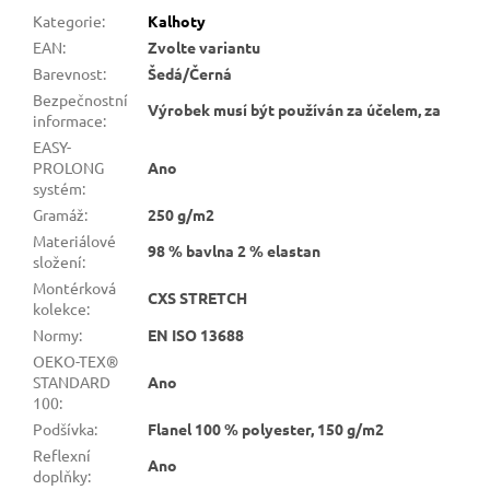
Kategorie
:
Kalhoty
EAN
:
Zvolte variantu
Barevnost
:
Šedá/Černá
Bezpečnostní
Výrobek musí být používán za účelem, za
informace
:
EASY-
PROLONG
Ano
systém
:
Gramáž
:
250 g/m2
Materiálové
98 % bavlna 2 % elastan
složení
:
Montérková
CXS STRETCH
kolekce
:
Normy
:
EN ISO 13688
OEKO-TEX®
STANDARD
Ano
100
:
Podšívka
:
Flanel 100 % polyester, 150 g/m2
Reflexní
Ano
doplňky
: