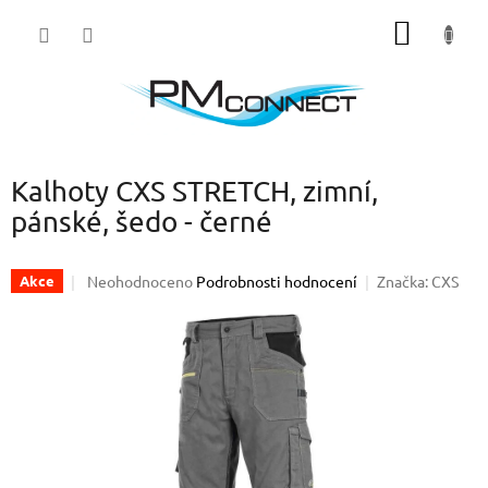
Přejít
NÁKUP
na
obsah
KOŠÍK
Kalhoty CXS STRETCH, zimní,
pánské, šedo - černé
Průměrné
Neohodnoceno
Podrobnosti hodnocení
Značka:
CXS
Akce
hodnocení
produktu
je
0,0
z
5
hvězdiček.