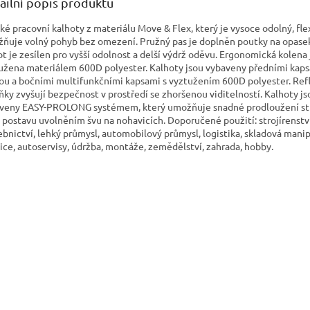
ailní popis produktu
ké pracovní kalhoty z materiálu Move & Flex, který je vysoce odolný, flex
ňuje volný pohyb bez omezení. Pružný pas je doplněn poutky na opasek
ot je zesílen pro vyšší odolnost a delší výdrž oděvu. Ergonomická kolena
užena materiálem 600D polyester. Kalhoty jsou vybaveny předními kaps
ou a bočními multifunkčními kapsami s vyztužením 600D polyester. Ref
ňky zvyšují bezpečnost v prostředí se zhoršenou viditelností. Kalhoty js
veny EASY-PROLONG systémem, který umožňuje snadné prodloužení st
í postavu uvolněním švu na nohavicích. Doporučené použití: strojírenství
ebnictví, lehký průmysl, automobilový průmysl, logistika, skladová mani
ice, autoservisy, údržba, montáže, zemědělství, zahrada, hobby.