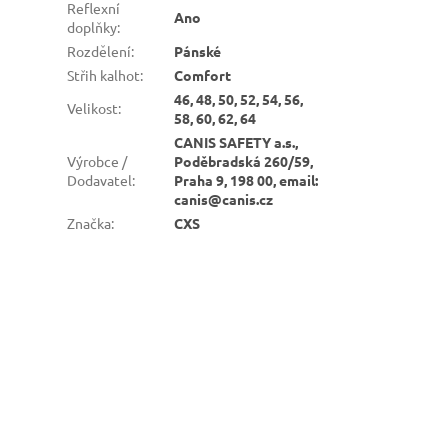
Reflexní
Ano
doplňky
:
Rozdělení
:
Pánské
Střih kalhot
:
Comfort
46, 48, 50, 52, 54, 56,
Velikost
:
58, 60, 62, 64
CANIS SAFETY a.s.,
Výrobce /
Poděbradská 260/59,
Dodavatel
:
Praha 9, 198 00, email:
canis@canis.cz
Značka
:
CXS