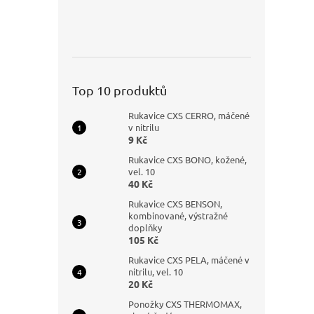
Top 10 produktů
Rukavice CXS CERRO, máčené
v nitrilu
9 Kč
Rukavice CXS BONO, kožené,
vel. 10
40 Kč
Rukavice CXS BENSON,
kombinované, výstražné
doplňky
105 Kč
Rukavice CXS PELA, máčené v
nitrilu, vel. 10
20 Kč
Ponožky CXS THERMOMAX,