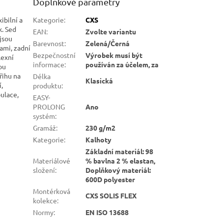
Doplňkové parametry
ibilní a
Kategorie
:
CXS
. Sed
EAN
:
Zvolte variantu
 jsou
Barevnost
:
Zelená/Černá
ami, zadní
Bezpečnostní
Výrobek musí být
lexní
informace
:
používán za účelem, za
ou
řihu na
Délka
Klasická
,
produktu
:
pulace,
EASY-
PROLONG
Ano
systém
:
Gramáž
:
230 g/m2
Kategorie
:
Kalhoty
Základní materiál: 98
Materiálové
% bavlna 2 % elastan,
složení
:
Doplňkový materiál:
600D polyester
Montérková
CXS SOLIS FLEX
kolekce
:
Normy
:
EN ISO 13688