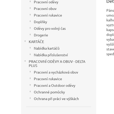
Det
Pracovní oděvy
Pracovní obuv
Páns
umož
Pracovní rukavice
kalh
Doplňky
vyzt
Oděvy pro volný čas
kaps
dopl
Drogerie
vyba
KARTÁČE
vyšš
Nabídka kartáčů
stav
sped
Nabídka příslušenství
PRACOVNÍ ODĚVY A OBUV - DELTA
PLUS
Pracovní a vycházková obuv
Pracovní rukavice
Pracovní a Outdoor oděvy
Ochranné pomůcky
Ochrana při práci ve výškách