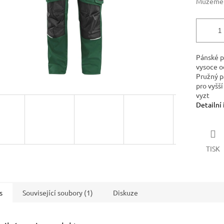
Můžeme d
Pánské p
vysoce o
Pružný p
pro vyšš
vyzt
Detailní
TISK
s
Související soubory (1)
Diskuze