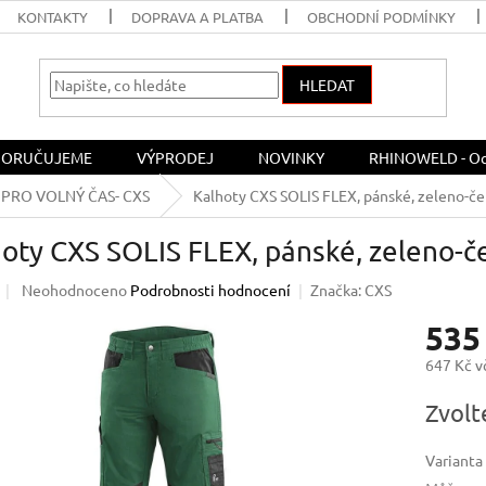
KONTAKTY
DOPRAVA A PLATBA
OBCHODNÍ PODMÍNKY
HLEDAT
ORUČUJEME
VÝPRODEJ
NOVINKY
RHINOWELD - Och
PRO VOLNÝ ČAS- CXS
Kalhoty CXS SOLIS FLEX, pánské, zeleno-č
oty CXS SOLIS FLEX, pánské, zeleno-č
Průměrné
Neohodnoceno
Podrobnosti hodnocení
Značka:
CXS
hodnocení
535
produktu
je
647 Kč 
0,0
z
Měrná
Zvolt
5
cena:
hvězdiček.
Varianta