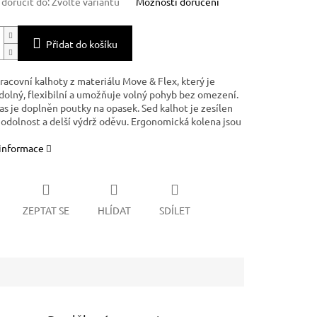
oručit do:
Zvolte variantu
Možnosti doručení
Přidat do košíku
racovní kalhoty z materiálu Move & Flex, který je
dolný, flexibilní a umožňuje volný pohyb bez omezení.
as je doplněn poutky na opasek. Sed kalhot je zesílen
í odolnost a delší výdrž oděvu. Ergonomická kolena jsou
 informace
ZEPTAT SE
HLÍDAT
SDÍLET