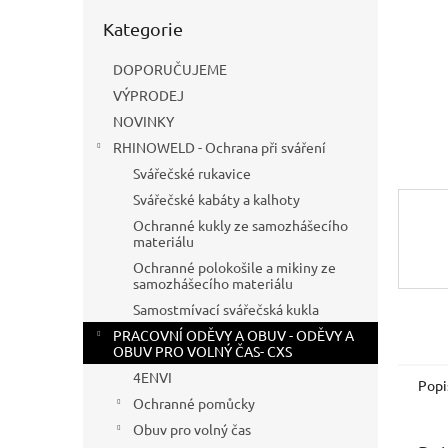
n
Přeskočit
e
Kategorie
kategorie
l
DOPORUČUJEME
VÝPRODEJ
NOVINKY
RHINOWELD - Ochrana při sváření
Svářečské rukavice
Svářečské kabáty a kalhoty
Ochranné kukly ze samozhášecího
materiálu
Ochranné polokošile a mikiny ze
samozhášecího materiálu
Samostmívací svářečská kukla
PRACOVNÍ ODĚVY A OBUV - ODĚVY A
OBUV PRO VOLNÝ ČAS- CXS
4ENVI
Popi
Ochranné pomůcky
Obuv pro volný čas