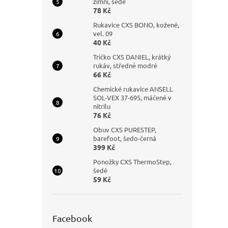
zimní, šedé
78 Kč
Rukavice CXS BONO, kožené,
vel. 09
40 Kč
Tričko CXS DANIEL, krátký
rukáv, středně modré
66 Kč
Chemické rukavice ANSELL
SOL-VEX 37-695, máčené v
nitrilu
76 Kč
Obuv CXS PURESTEP,
barefoot, šedo-černá
399 Kč
Ponožky CXS ThermoStep,
šedé
59 Kč
Facebook