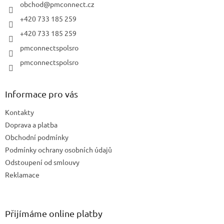
í
obchod
@
pmconnect.cz
+420 733 185 259
+420 733 185 259
pmconnectspolsro
pmconnectspolsro
Informace pro vás
Kontakty
Doprava a platba
Obchodní podmínky
Podmínky ochrany osobních údajů
Odstoupení od smlouvy
Reklamace
Přijímáme online platby