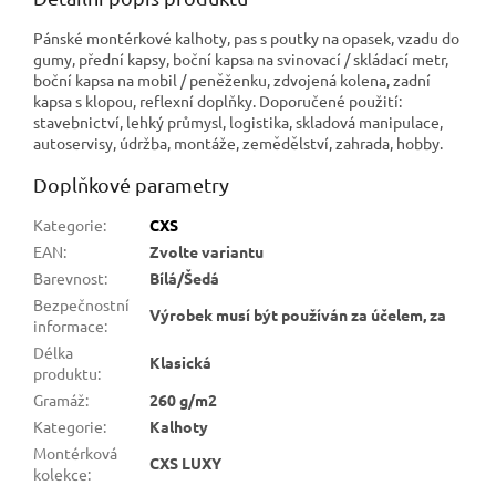
Pánské montérkové kalhoty, pas s poutky na opasek, vzadu do
gumy, přední kapsy, boční kapsa na svinovací / skládací metr,
boční kapsa na mobil / peněženku, zdvojená kolena, zadní
kapsa s klopou, reflexní doplňky. Doporučené použití:
stavebnictví, lehký průmysl, logistika, skladová manipulace,
autoservisy, údržba, montáže, zemědělství, zahrada, hobby.
Doplňkové parametry
Kategorie
:
CXS
EAN
:
Zvolte variantu
Barevnost
:
Bílá/Šedá
Bezpečnostní
Výrobek musí být používán za účelem, za
informace
:
Délka
Klasická
produktu
:
Gramáž
:
260 g/m2
Kategorie
:
Kalhoty
Montérková
CXS LUXY
kolekce
: