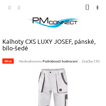
Přejít
NÁKUP
na
obsah
KOŠÍK
Kalhoty CXS LUXY JOSEF, pánské,
bílo-šedé
Průměrné
Neohodnoceno
Podrobnosti hodnocení
Značka:
CXS
Akce
hodnocení
produktu
je
0,0
z
5
hvězdiček.