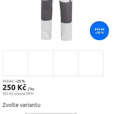
313 Kč
–20 %
313 Kč
–20 %
250 Kč
/ ks
303 Kč včetně DPH
Měrná
Zvolte variantu
cena: