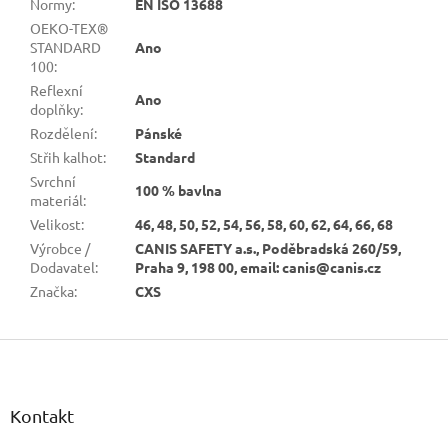
Normy
:
EN ISO 13688
OEKO-TEX®
STANDARD
Ano
100
:
Reflexní
Ano
doplňky
:
Rozdělení
:
Pánské
Střih kalhot
:
Standard
Svrchní
100 % bavlna
materiál
:
Velikost
:
46, 48, 50, 52, 54, 56, 58, 60, 62, 64, 66, 68
Výrobce /
CANIS SAFETY a.s., Poděbradská 260/59,
Dodavatel
:
Praha 9, 198 00, email: canis@canis.cz
Značka
:
CXS
Z
á
p
a
Kontakt
t