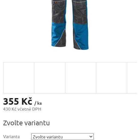
355 Kč
/ ks
430 Kč včetně DPH
Měrná
Zvolte variantu
cena:
Varianta