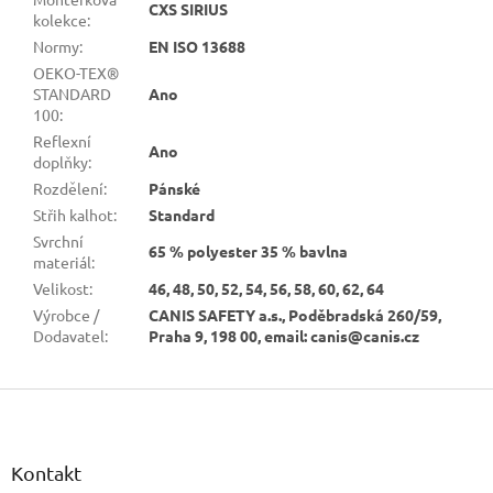
CXS SIRIUS
kolekce
:
Normy
:
EN ISO 13688
OEKO-TEX®
STANDARD
Ano
100
:
Reflexní
Ano
doplňky
:
Rozdělení
:
Pánské
Střih kalhot
:
Standard
Svrchní
65 % polyester 35 % bavlna
materiál
:
Velikost
:
46, 48, 50, 52, 54, 56, 58, 60, 62, 64
Výrobce /
CANIS SAFETY a.s., Poděbradská 260/59,
Dodavatel
:
Praha 9, 198 00, email: canis@canis.cz
Z
á
p
a
Kontakt