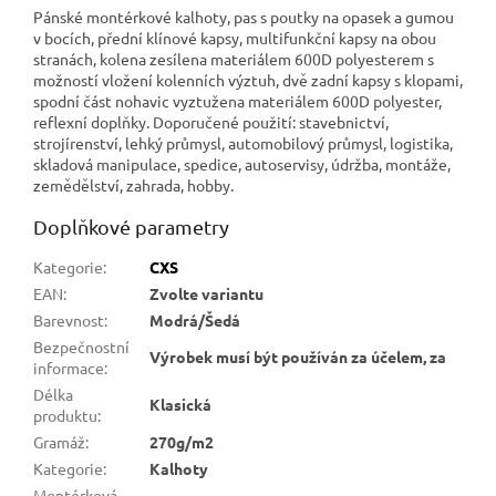
Pánské montérkové kalhoty, pas s poutky na opasek a gumou
v bocích, přední klínové kapsy, multifunkční kapsy na obou
stranách, kolena zesílena materiálem 600D polyesterem s
možností vložení kolenních výztuh, dvě zadní kapsy s klopami,
spodní část nohavic vyztužena materiálem 600D polyester,
reflexní doplňky. Doporučené použití: stavebnictví,
strojírenství, lehký průmysl, automobilový průmysl, logistika,
skladová manipulace, spedice, autoservisy, údržba, montáže,
zemědělství, zahrada, hobby.
Doplňkové parametry
Kategorie
:
CXS
EAN
:
Zvolte variantu
Barevnost
:
Modrá/Šedá
Bezpečnostní
Výrobek musí být používán za účelem, za
informace
:
Délka
Klasická
produktu
:
Gramáž
:
270g/m2
Kategorie
:
Kalhoty
Montérková