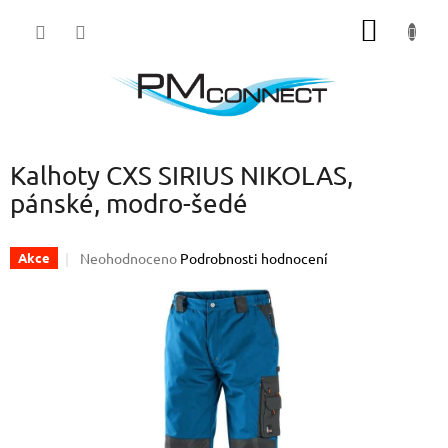
Přejít
NÁKUP
na
obsah
KOŠÍK
Kalhoty CXS SIRIUS NIKOLAS,
pánské, modro-šedé
Průměrné
Neohodnoceno
Podrobnosti hodnocení
Akce
hodnocení
produktu
je
0,0
z
5
hvězdiček.