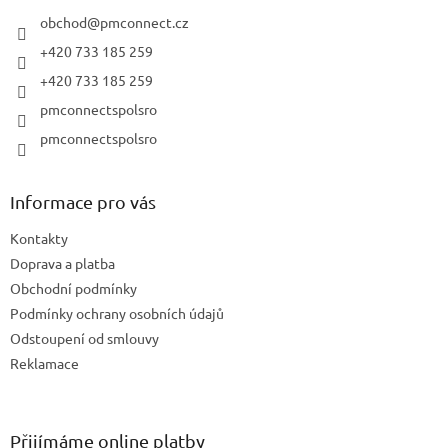
t
í
obchod
@
pmconnect.cz
+420 733 185 259
+420 733 185 259
pmconnectspolsro
pmconnectspolsro
Informace pro vás
Kontakty
Doprava a platba
Obchodní podmínky
Podmínky ochrany osobních údajů
Odstoupení od smlouvy
Reklamace
Přijímáme online platby