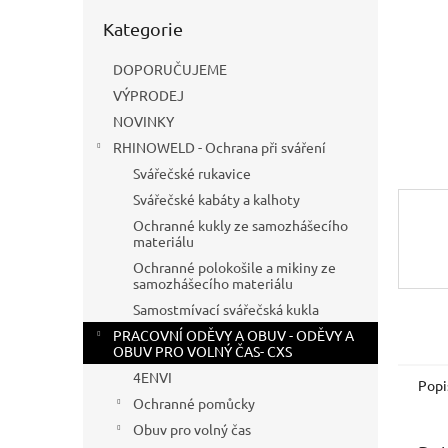
n
Přeskočit
e
Kategorie
kategorie
l
DOPORUČUJEME
VÝPRODEJ
NOVINKY
RHINOWELD - Ochrana při sváření
Svářečské rukavice
Svářečské kabáty a kalhoty
Ochranné kukly ze samozhášecího
materiálu
Ochranné polokošile a mikiny ze
samozhášecího materiálu
Samostmívací svářečská kukla
PRACOVNÍ ODĚVY A OBUV - ODĚVY A
OBUV PRO VOLNÝ ČAS- CXS
4ENVI
Popi
Ochranné pomůcky
Obuv pro volný čas