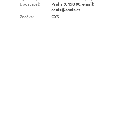
Dodavatel
:
Praha 9, 198 00, email:
canis@canis.cz
Značka
:
CXS