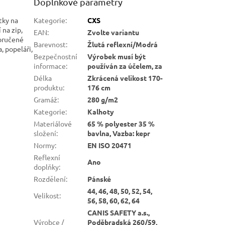
Doplňkové parametry
tky na
Kategorie
:
CXS
 na zip,
EAN
:
Zvolte variantu
poručené
Barevnost
:
Žlutá reflexní/Modrá
a, popeláři,
Bezpečnostní
Výrobek musí být
informace
:
používán za účelem, za
Délka
Zkrácená velikost 170-
produktu
:
176 cm
Gramáž
:
280 g/m2
Kategorie
:
Kalhoty
Materiálové
65 % polyester 35 %
složení
:
bavlna, Vazba: kepr
Normy
:
EN ISO 20471
Reflexní
Ano
doplňky
:
Rozdělení
:
Pánské
44, 46, 48, 50, 52, 54,
Velikost
:
56, 58, 60, 62, 64
CANIS SAFETY a.s.,
Výrobce /
Poděbradská 260/59,