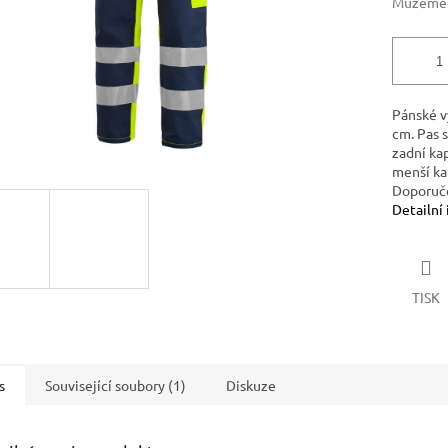
Můžeme d
Pánské v
cm. Pas 
zadní kap
menší kap
Doporuč
Detailní
TISK
s
Související soubory (1)
Diskuze