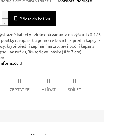
oručit do:
Zvolte variantu
Možnosti doručení
Přidat do košíku
ýstražné kalhoty - zkrácená varianta na výšku 170-176
s poutky na opasek a gumou v bocích, 2 přední kapsy, 2
sy, kryté přední zapínání na zip, levá boční kapsa s
sou na tužku, 3M reflexní pásky (šíře 7 cm).
en
 informace
ZEPTAT SE
HLÍDAT
SDÍLET