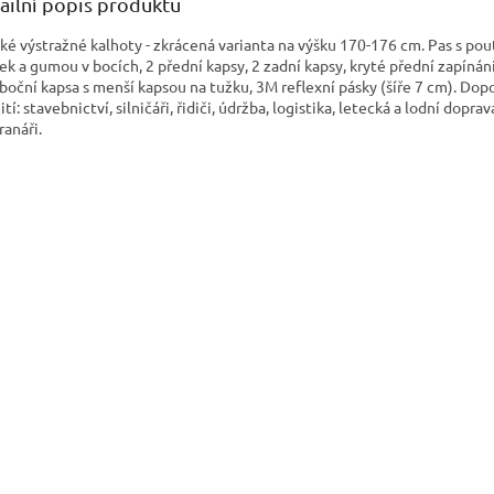
ailní popis produktu
ké výstražné kalhoty - zkrácená varianta na výšku 170-176 cm. Pas s pou
ek a gumou v bocích, 2 přední kapsy, 2 zadní kapsy, kryté přední zapínání
 boční kapsa s menší kapsou na tužku, 3M reflexní pásky (šíře 7 cm). Do
tí: stavebnictví, silničáři, řidiči, údržba, logistika, letecká a lodní doprav
ranáři.