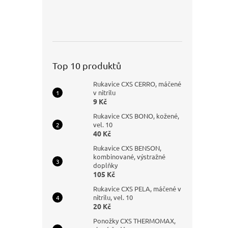
Top 10 produktů
Rukavice CXS CERRO, máčené
v nitrilu
9 Kč
Rukavice CXS BONO, kožené,
vel. 10
40 Kč
Rukavice CXS BENSON,
kombinované, výstražné
doplňky
105 Kč
Rukavice CXS PELA, máčené v
nitrilu, vel. 10
20 Kč
Ponožky CXS THERMOMAX,