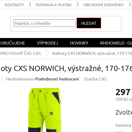
KONTAKTY
DOPRAVA A PLATBA
OBCHODNÍ PODMÍNKY
HLEDAT
ORUČUJEME
VÝPRODEJ
NOVINKY
RHINOWELD - Och
PRO VOLNÝ ČAS- CXS
Kalhoty CXS NORWICH, výstražné, 170-17
hoty CXS NORWICH, výstražné, 170-17
Průměrné
Neohodnoceno
Podrobnosti hodnocení
Značka:
CXS
hodnocení
297
produktu
je
359 Kč 
0,0
z
Měrná
Zvolt
5
cena:
hvězdiček.
Varianta