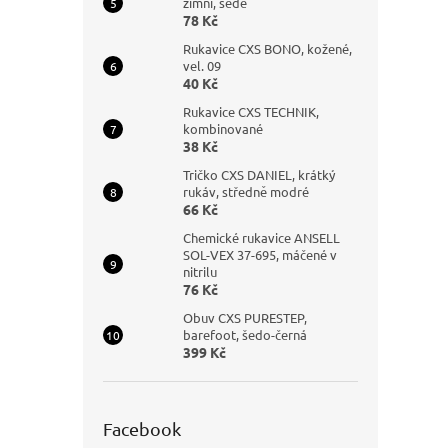
zimní, šedé
78 Kč
Rukavice CXS BONO, kožené,
vel. 09
40 Kč
Rukavice CXS TECHNIK,
kombinované
38 Kč
Tričko CXS DANIEL, krátký
rukáv, středně modré
66 Kč
Chemické rukavice ANSELL
SOL-VEX 37-695, máčené v
nitrilu
76 Kč
Obuv CXS PURESTEP,
barefoot, šedo-černá
399 Kč
Facebook