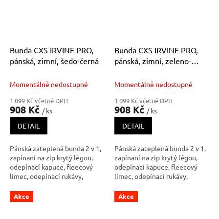
Kaps
Kaps
Bunda CXS IRVINE PRO,
Bunda CXS IRVINE PRO,
pánská, zimní, šedo-černá
pánská, zimní, zeleno-
černá
Momentálně nedostupné
Momentálně nedostupné
1 099 Kč včetně DPH
1 099 Kč včetně DPH
908 Kč
908 Kč
/ ks
/ ks
DETAIL
DETAIL
Pánská zateplená bunda 2 v 1,
Pánská zateplená bunda 2 v 1,
zapínaní na zip krytý légou,
zapínaní na zip krytý légou,
odepínací kapuce, fleecový
odepínací kapuce, fleecový
límec, odepínací rukávy,
límec, odepínací rukávy,
regulovatelné manžety na
regulovatelné manžety na
rukávech, plastové poutko pod
rukávech, plastové poutko pod
Akce
Akce
pravou náprsní kapsou,
pravou náprsní kapsou,
stahování v dolním okraji,
stahování v dolním okraji,