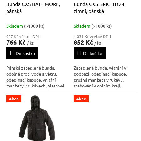
d
Bunda CXS BALTIMORE,
Bunda CXS BRIGHTON,
u
pánská
zimní, pánská
k
t
Skladem
(>1000 ks)
Skladem
(>1000 ks)
ů
927 Kč včetně DPH
1 031 Kč včetně DPH
766 Kč
852 Kč
/ ks
/ ks
Do košíku
Do košíku
Pánská zateplená bunda,
Zateplená bunda, větrání v
odolná proti vodě a větru,
podpaží, odepínací kapuce,
odepínací kapuce, vnitřní
pružná manžeta v rukávu,
manžety v rukávech, plastové
stahování v dolním kraji,
poutko pod svrchní kapsou,
lepené švy, reflexní výpustky,
stahování v dolním okraji,
voděodolná. Dvě spodní kapsy
Akce
Akce
lepené švy, TPU membrána,
na zip, jedna vnitřní kapsa na
reflexní doplňky. Náprsní kapsy
zip na pravé straně.
na zip nebo druky, dvě spodní
ka