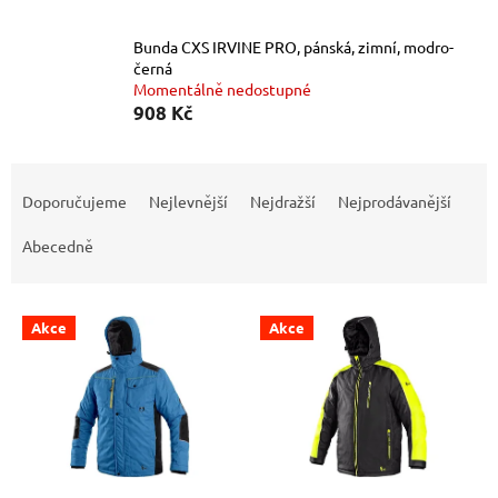
Bunda CXS IRVINE PRO, pánská, zimní, modro-
černá
Momentálně nedostupné
908 Kč
Ř
a
Doporučujeme
Nejlevnější
Nejdražší
Nejprodávanější
z
e
Abecedně
n
í
V
p
Akce
Akce
ý
r
p
o
i
d
s
u
p
k
r
t
o
ů