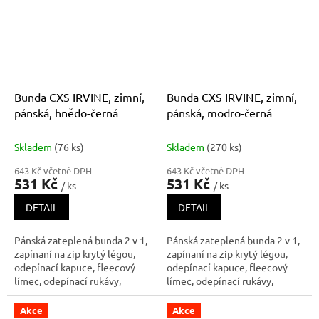
manžetou, reflexní doplňky,
stahování v dolním okraji,
plastové poutko pod svrchní ka
lepené švy, reflexní doplňky.
Kaps
Bunda CXS IRVINE, zimní,
Bunda CXS IRVINE, zimní,
pánská, hnědo-černá
pánská, modro-černá
Skladem
(76 ks)
Skladem
(270 ks)
643 Kč včetně DPH
643 Kč včetně DPH
531 Kč
531 Kč
/ ks
/ ks
DETAIL
DETAIL
Pánská zateplená bunda 2 v 1,
Pánská zateplená bunda 2 v 1,
zapínaní na zip krytý légou,
zapínaní na zip krytý légou,
odepínací kapuce, fleecový
odepínací kapuce, fleecový
límec, odepínací rukávy,
límec, odepínací rukávy,
regulovatelné manžety na
regulovatelné manžety na
rukávech, plastové poutko pod
rukávech, plastové poutko pod
Akce
Akce