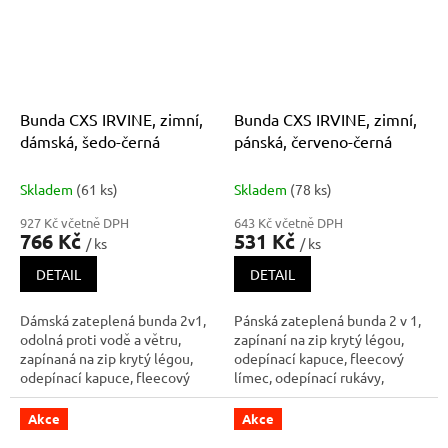
lepené švy, reflexní doplňky.
lepené švy, reflexní doplňky.
Kaps
Kaps
Bunda CXS IRVINE, zimní,
Bunda CXS IRVINE, zimní,
dámská, šedo-černá
pánská, červeno-černá
Skladem
(61 ks)
Skladem
(78 ks)
927 Kč včetně DPH
643 Kč včetně DPH
766 Kč
531 Kč
/ ks
/ ks
DETAIL
DETAIL
Dámská zateplená bunda 2v1,
Pánská zateplená bunda 2 v 1,
odolná proti vodě a větru,
zapínaní na zip krytý légou,
zapínaná na zip krytý légou,
odepínací kapuce, fleecový
odepínací kapuce, fleecový
límec, odepínací rukávy,
límec, odepínací rukávy,
regulovatelné manžety na
lepené švy, rukávy a dolní okraj
rukávech, plastové poutko pod
Akce
Akce
bundy ukončeny pružnou
pravou náprsní kapsou,