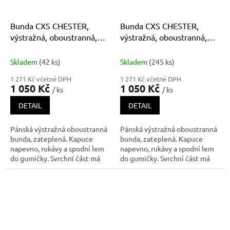
Bunda CXS CHESTER,
Bunda CXS CHESTER,
výstražná, oboustranná,
výstražná, oboustranná,
pánská, oranžovo-modrá
pánská, žluto-modrá
Skladem
(42 ks)
Skladem
(245 ks)
1 271 Kč včetně DPH
1 271 Kč včetně DPH
1 050 Kč
1 050 Kč
/ ks
/ ks
DETAIL
DETAIL
Pánská výstražná oboustranná
Pánská výstražná oboustranná
bunda, zateplená. Kapuce
bunda, zateplená. Kapuce
napevno, rukávy a spodní lem
napevno, rukávy a spodní lem
do gumičky. Svrchní část má
do gumičky. Svrchní část má
náprsní kapsy na zip, boční
náprsní kapsy na zip, boční
kapsy na zip a segmentované
kapsy na zip a segmentované
reflexní pásky. Vnitřní strana
reflexní pásky. Vnitřní strana
bundy má náprsní kapsu na zip,
bundy má náprsní kapsu na zip,
boční kapsy na zip, k
boční kapsy na zip, k