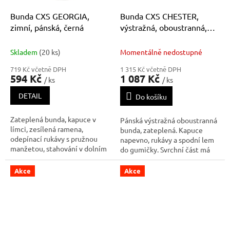
Bunda CXS GEORGIA,
Bunda CXS CHESTER,
zimní, pánská, černá
výstražná, oboustranná,
pánská
Skladem
(20 ks)
Momentálně nedostupné
719 Kč včetně DPH
1 315 Kč včetně DPH
594 Kč
1 087 Kč
/ ks
/ ks
DETAIL
Do košíku
Zateplená bunda, kapuce v
Pánská výstražná oboustranná
límci, zesílená ramena,
bunda, zateplená. Kapuce
odepínací rukávy s pružnou
napevno, rukávy a spodní lem
manžetou, stahování v dolním
do gumičky. Svrchní část má
okraji, 14 kapes.
náprsní kapsy na zip, boční
kapsy na zip a segmentované
Akce
Akce
reflexní pásky. Vnitřní strana
bundy má náprsní kapsu na zip,
boční kapsy na zip, k