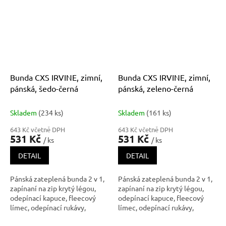
pravou náprsní kapsou,
pravou náprsní kapsou,
stahování v dolním okraji,
stahování v dolním okraji,
lepené švy, reflexní doplňky.
lepené švy, reflexní doplňky.
Kaps
Kaps
Bunda CXS IRVINE, zimní,
Bunda CXS IRVINE, zimní,
pánská, šedo-černá
pánská, zeleno-černá
Skladem
(234 ks)
Skladem
(161 ks)
643 Kč včetně DPH
643 Kč včetně DPH
531 Kč
531 Kč
/ ks
/ ks
DETAIL
DETAIL
Pánská zateplená bunda 2 v 1,
Pánská zateplená bunda 2 v 1,
zapínaní na zip krytý légou,
zapínaní na zip krytý légou,
odepínací kapuce, fleecový
odepínací kapuce, fleecový
límec, odepínací rukávy,
límec, odepínací rukávy,
regulovatelné manžety na
regulovatelné manžety na