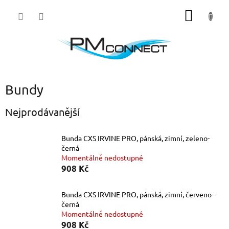
Přejít
NÁKUP
na
obsah
KOŠÍK
Bundy
Nejprodávanější
Bunda CXS IRVINE PRO, pánská, zimní, zeleno-
černá
Momentálně nedostupné
908 Kč
Bunda CXS IRVINE PRO, pánská, zimní, červeno-
černá
Momentálně nedostupné
908 Kč