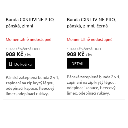
Bunda CXS IRVINE PRO,
Bunda CXS IRVINE PRO,
pánská, zimní
pánská, zimní, černá
Momentálně nedostupné
Momentálně nedostupné
1 099 Kč včetně DPH
1 099 Kč včetně DPH
908 Kč
908 Kč
/ ks
/ ks
DETAIL
Do košíku
Pánská zateplená bunda 2 v 1,
Pánská zateplená bunda 2 v 1,
zapínaní na zip krytý légou,
zapínaní na zip krytý légou,
odepínací kapuce, fleecový
odepínací kapuce, fleecový
límec, odepínací rukávy,
límec, odepínací rukávy,
regulovatelné manžety na
regulovatelné manžety na
rukávech, plastové poutko pod
rukávech, plastové poutko pod
pravou náprsní kapsou,
pravou náprsní kapsou,
stahování v dolním okraji,
stahování v dolním okraji,
lepené švy, reflexní doplňky.
lepené švy, reflexní doplňky.
Kaps
Kaps