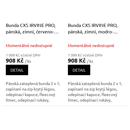
Bunda CXS IRVINE PRO,
Bunda CXS IRVINE PRO,
pánská, zimní, červeno-
pánská, zimní, modro-
černá
černá
Momentálně nedostupné
Momentálně nedostupné
1 099 Kč včetně DPH
1 099 Kč včetně DPH
908 Kč
908 Kč
/ ks
/ ks
DETAIL
DETAIL
Pánská zateplená bunda 2 v 1,
Pánská zateplená bunda 2 v 1,
zapínaní na zip krytý légou,
zapínaní na zip krytý légou,
odepínací kapuce, fleecový
odepínací kapuce, fleecový
límec, odepínací rukávy,
límec, odepínací rukávy,
regulovatelné manžety na
regulovatelné manžety na
rukávech, plastové poutko pod
rukávech, plastové poutko pod
pravou náprsní kapsou,
pravou náprsní kapsou,
stahování v dolním okraji,
stahování v dolním okraji,
lepené švy, reflexní doplňky.
lepené švy, reflexní doplňky.