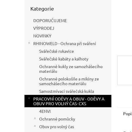
n
Přeskočit
e
Kategorie
kategorie
l
DOPORUČUJEME
VÝPRODEJ
NOVINKY
RHINOWELD - Ochrana při sváření
Svářečské rukavice
Svářečské kabáty a kalhoty
Ochranné kukly ze samozhášecího
materiálu
Ochranné polokošile a mikiny ze
samozhášecího materiálu
Samostmívací svářečská kukla
PRACOVNÍ ODĚVY A OBUV - ODĚVY A
OBUV PRO VOLNÝ ČAS- CXS
4ENVI
Popi
Ochranné pomůcky
Obuv pro volný čas