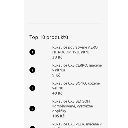
Top 10 produktů
Rukavice povrstvené AERO
NITROCOM 1930 nitril
39 Kč
Rukavice CXS CERRO, máčené
v nitrilu
9 Kč
Rukavice CXS BONO, kožené,
vel. 10
40 Kč
Rukavice CXS BENSON,
kombinované, výstražné
doplňky
105 Kč
Rukavice CXS PELA, máčené v