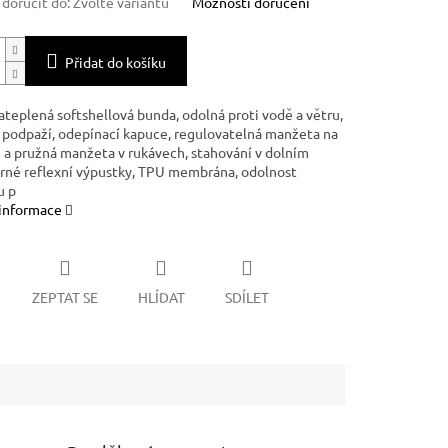
oručit do:
Zvolte variantu
Možnosti doručení
Přidat do košíku
ateplená softshellová bunda, odolná proti vodě a větru,
v podpaží, odepínací kapuce, regulovatelná manžeta na
 a pružná manžeta v rukávech, stahování v dolním
černé reflexní výpustky, TPU membrána, odolnost
u p
 informace
ZEPTAT SE
HLÍDAT
SDÍLET