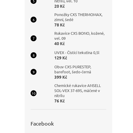
nitrilu, vel. 10
20 Kč
Ponožky CXS THERMOMAX,
zimní, šedé
78 Kč
Rukavice CXS BONO, kožené,
vel. 09
40 Kč
UVEX - Čistící tekutina 0,5l
129 Kč
Obuv CXS PURESTEP,
barefoot, šedo-černá
399 Kč
Chemické rukavice ANSELL
SOL-VEX 37-695, máčené v
nitrilu
76 Kč
Facebook