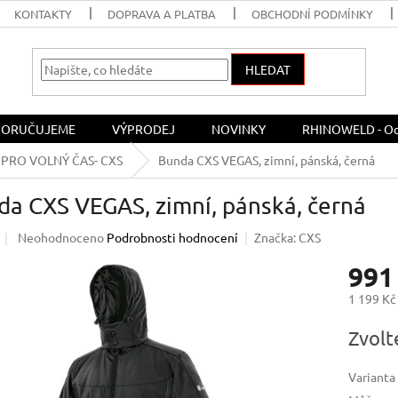
KONTAKTY
DOPRAVA A PLATBA
OBCHODNÍ PODMÍNKY
HLEDAT
ORUČUJEME
VÝPRODEJ
NOVINKY
RHINOWELD - Och
PRO VOLNÝ ČAS- CXS
Bunda CXS VEGAS, zimní, pánská, černá
a CXS VEGAS, zimní, pánská, černá
Průměrné
Neohodnoceno
Podrobnosti hodnocení
Značka:
CXS
hodnocení
991
produktu
je
1 199 Kč
0,0
z
Měrná
Zvolt
5
cena:
hvězdiček.
Varianta