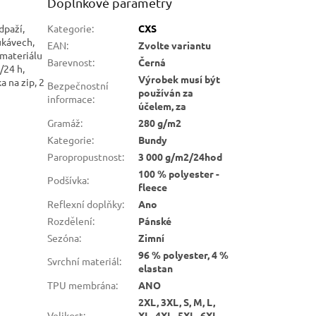
Doplňkové parametry
dpaží,
Kategorie
:
CXS
ukávech,
EAN
:
Zvolte variantu
 materiálu
Barevnost
:
Černá
/24 h,
Výrobek musí být
 na zip, 2
Bezpečnostní
používán za
informace
:
účelem, za
Gramáž
:
280 g/m2
Kategorie
:
Bundy
Paropropustnost
:
3 000 g/m2/24hod
100 % polyester -
Podšívka
:
fleece
Reflexní doplňky
:
Ano
Rozdělení
:
Pánské
Sezóna
:
Zimní
96 % polyester, 4 %
Svrchní materiál
:
elastan
TPU membrána
:
ANO
2XL, 3XL, S, M, L,
Velikost
:
XL, 4XL, 5XL, 6XL,