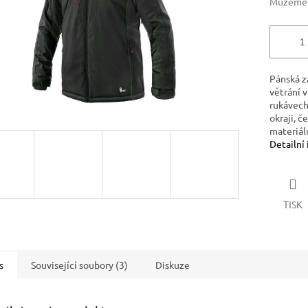
Můžeme d
Pánská z
větrání 
rukávech
okraji, 
materiál
Detailní
TISK
s
Související soubory (3)
Diskuze