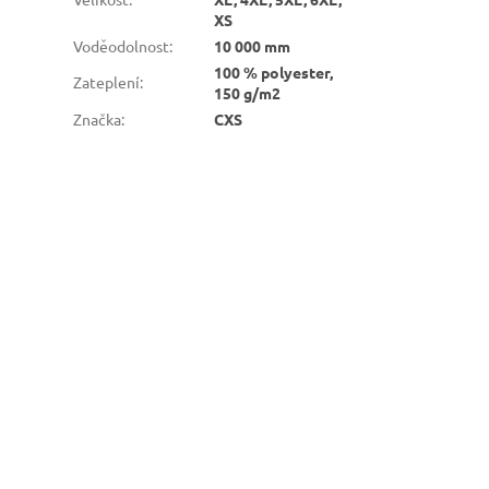
XS
Voděodolnost
:
10 000 mm
100 % polyester,
Zateplení
:
150 g/m2
Značka
:
CXS