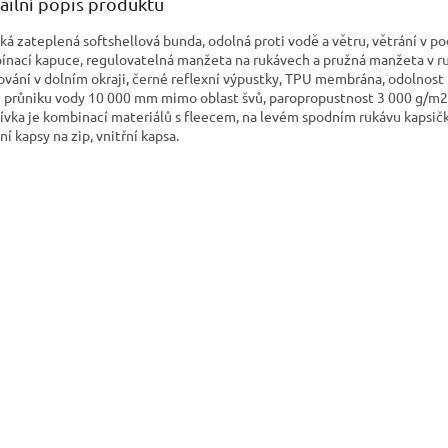
ailní popis produktu
ká zateplená softshellová bunda, odolná proti vodě a větru, větrání v po
ínací kapuce, regulovatelná manžeta na rukávech a pružná manžeta v r
ování v dolním okraji, černé reflexní výpustky, TPU membrána, odolnost
i průniku vody 10 000 mm mimo oblast švů, paropropustnost 3 000 g/m2
ívka je kombinací materiálů s fleecem, na levém spodním rukávu kapsička
í kapsy na zip, vnitřní kapsa.