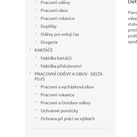
Det
Pracovní oděvy
Pracovní obuv
Páns
odep
Pracovní rukavice
stah
Doplňky
prot
Oděvy pro volný čas
podš
spodn
Drogerie
KARTÁČE
Nabídka kartáčů
Nabídka příslušenství
PRACOVNÍ ODĚVY A OBUV - DELTA
PLUS
Pracovní a vycházková obuv
Pracovní rukavice
Pracovní a Outdoor oděvy
Ochranné pomůcky
Ochrana při práci ve výškách