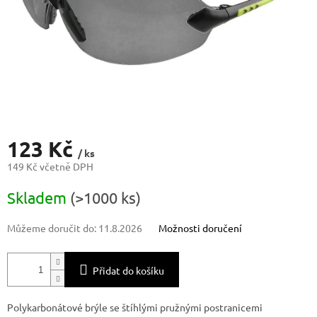
123 Kč
/ ks
149 Kč včetně DPH
Měrná
Skladem
(>1000 ks)
cena:
Můžeme doručit do:
11.8.2026
Možnosti doručení
Přidat do košíku
Polykarbonátové brýle se štíhlými pružnými postranicemi