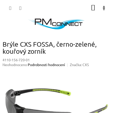
Přejít
NÁKUP
na
obsah
KOŠÍK
Brýle CXS FOSSA, černo-zelené,
kouřový zorník
4110-156-720-01
Průměrné
Neohodnoceno
Podrobnosti hodnocení
Značka:
CXS
hodnocení
produktu
je
0,0
z
5
hvězdiček.