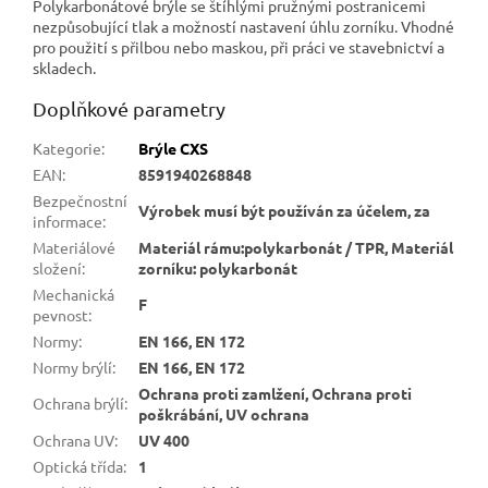
Polykarbonátové brýle se štíhlými pružnými postranicemi
nezpůsobující tlak a možností nastavení úhlu zorníku. Vhodné
pro použití s přilbou nebo maskou, při práci ve stavebnictví a
skladech.
Doplňkové parametry
Kategorie
:
Brýle CXS
EAN
:
8591940268848
Bezpečnostní
Výrobek musí být používán za účelem, za
informace
:
Materiálové
Materiál rámu:polykarbonát / TPR, Materiál
složení
:
zorníku: polykarbonát
Mechanická
F
pevnost
:
Normy
:
EN 166, EN 172
Normy brýlí
:
EN 166, EN 172
Ochrana proti zamlžení, Ochrana proti
Ochrana brýlí
:
poškrábání, UV ochrana
Ochrana UV
:
UV 400
Optická třída
:
1