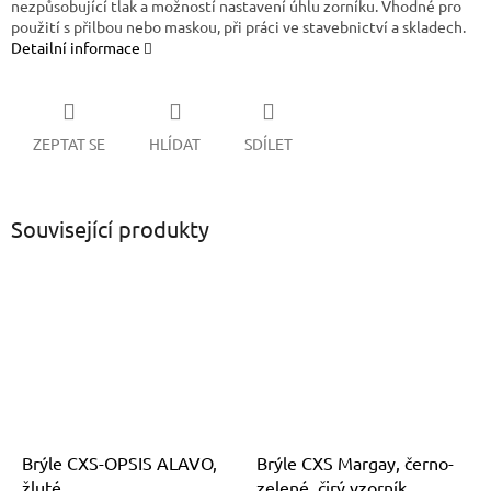
nezpůsobující tlak a možností nastavení úhlu zorníku. Vhodné pro
použití s přilbou nebo maskou, při práci ve stavebnictví a skladech.
Detailní informace
ZEPTAT SE
HLÍDAT
SDÍLET
Související produkty
Brýle CXS-OPSIS ALAVO,
Brýle CXS Margay, černo-
žluté
zelené, čirý vzorník