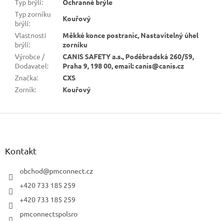
Typ brýlí
:
Ochranné brýle
Typ zorníku
Kouřový
brýlí
:
Vlastnosti
Měkké konce postranic, Nastavitelný úhel
brýlí
:
zorníku
Výrobce /
CANIS SAFETY a.s., Poděbradská 260/59,
Dodavatel
:
Praha 9, 198 00, email: canis@canis.cz
Značka
:
CXS
Zorník
:
Kouřový
Z
á
p
a
Kontakt
t
í
obchod
@
pmconnect.cz
+420 733 185 259
+420 733 185 259
pmconnectspolsro