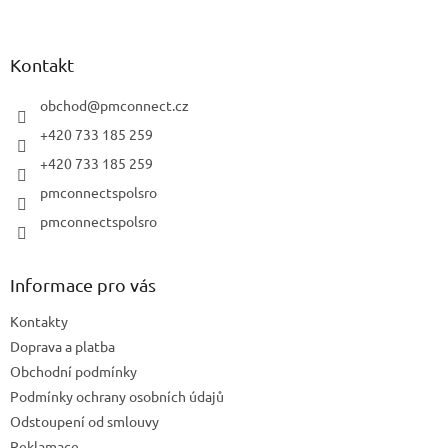
í
á
p
p
r
a
Kontakt
v
t
k
í
obchod
@
pmconnect.cz
y
v
+420 733 185 259
ý
+420 733 185 259
p
i
pmconnectspolsro
s
pmconnectspolsro
u
Informace pro vás
Kontakty
Doprava a platba
Obchodní podmínky
Podmínky ochrany osobních údajů
Odstoupení od smlouvy
Reklamace