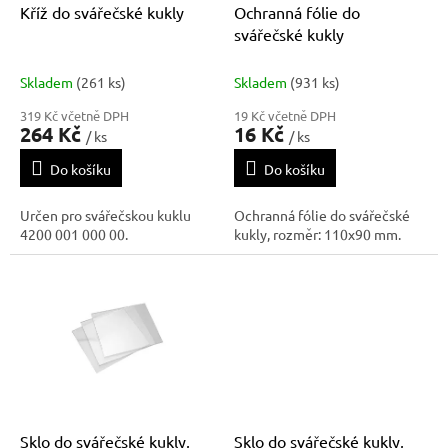
d
Kříž do svářečské kukly
Ochranná fólie do
u
svářečské kukly
k
t
Skladem
(261 ks)
Skladem
(931 ks)
ů
319 Kč včetně DPH
19 Kč včetně DPH
264 Kč
16 Kč
/ ks
/ ks
Do košíku
Do košíku
Určen pro svářečskou kuklu
Ochranná fólie do svářečské
4200 001 000 00.
kukly, rozměr: 110x90 mm.
Sklo do svářečské kukly,
Sklo do svářečské kukly,