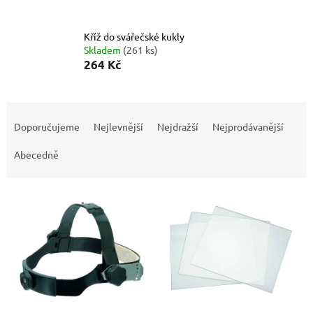
Kříž do svářečské kukly
Skladem
(261 ks)
264 Kč
Ř
a
Doporučujeme
Nejlevnější
Nejdražší
Nejprodávanější
z
e
Abecedně
n
í
V
p
ý
r
p
o
i
d
s
u
p
k
r
t
o
ů