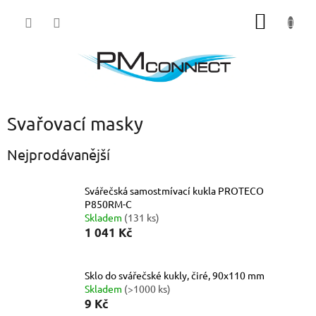
Přejít
NÁKUP
na
obsah
KOŠÍK
Svařovací masky
Nejprodávanější
Svářečská samostmívací kukla PROTECO
P850RM-C
Skladem
(131 ks)
1 041 Kč
Sklo do svářečské kukly, čiré, 90x110 mm
Skladem
(>1000 ks)
9 Kč