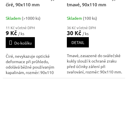
čiré, 90x110 mm
tmavé, 90x110 mm
Skladem
(>1000 ks)
Skladem
(100 ks)
11 Kč včetně DPH
36 Kč včetně DPH
9 Kč
30 Kč
/ ks
/ ks
DETAIL
Do košíku
Tmavé, zasazené do svářečské
Čiré, nevykazuje optické
kukly slouží k ochraně zraku
deformace při průhledu,
před účinky záření při
odolává běžně používaným
svařování, rozměr: 90x110 mm.
kapalinám, rozměr: 90x110
Vhodné pro svařování
mm, tloušťka: 2 mm. Vhodné
elektrickým obloukem,
pro ochranu svářečského filtru
případně plazmatické
před usazováním kapiček kovu
svařování.
při svařování.