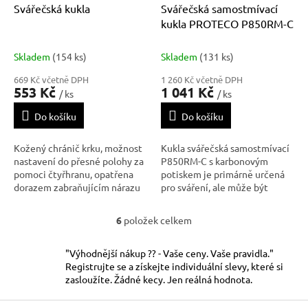
Svářečská kukla
Svářečská samostmívací
kukla PROTECO P850RM-C
Skladem
(154 ks)
Skladem
(131 ks)
669 Kč včetně DPH
1 260 Kč včetně DPH
553 Kč
1 041 Kč
/ ks
/ ks
Do košíku
Do košíku
Kožený chránič krku, možnost
Kukla svářečská samostmívací
nastavení do přesné polohy za
P850RM-C s karbonovým
pomoci čtyřhranu, opatřena
potiskem je primárně určená
dorazem zabraňujícím nárazu
pro sváření, ale může být
kukly na tělo svářeče, určena
použita i pro broušení. Je
pro ochranná skla o velikosti
vyrobena tak, aby chránila
6
položek celkem
O
110x90 mm. Vhodné k
Vaše oči a obličej před UV/IR
v
svařování elektrickým
zářením, odstřikujícím kovem
l
obloukem.
při běžném sváření
"Výhodnější nákup ?? - Vaše ceny. Vaše pravidla."
á
elektrickým o
Registrujte se a získejte individuální slevy, které si
d
zasloužíte. Žádné kecy. Jen reálná hodnota.
a
c
Z